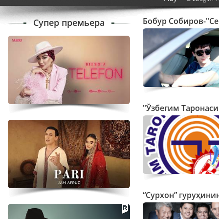
Бобур Собиров-"Се
Супер премьера
“Сурхон” гуруҳини