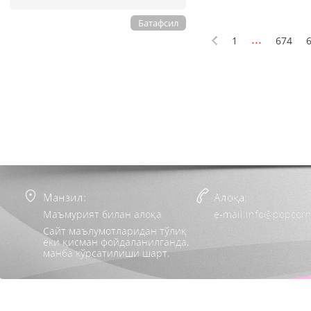
Батафсил
...
1
674
Манзил:
Алоқа:
Маъмурият билан алоқа
e-mail:info@popcorn
Сайт маълумотларидан тўлиқ
ёки қисман фойдаланилганда,
манба кўрсатилиши шарт.