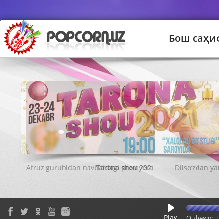
Бош саҳи
Tarona shou 2021
Play
O'zbegim T