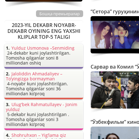
“Сетора” гуруҳинин
Бошқа премьералар
2023-YIL DEKABR NOYABR-
DEKABR OYINING ENG YAXSHI
KLIPLAR TOP-5 TALIGI
Yulduz Usmonova –Senmiding
24-dekabr kuni joylashtirilgan.
Tomosha qilganlar soni 8
milliondan oshiq
Сарвар ва Комил “
Jaloliddin Ahmadaliyev –
To’yingizga bormayman
4-noyabr kuni joylashtirilgan.
Tomosha qilganlar soni 36
milliondan ko’proq
Ulug'bek Rahmatullayev - Jonim
yulduz
5-dekabr kuni joylashtirilgan .
Tomosha qilganlar soni 3
“Ўзбекфильм” кино
milliondan ko’proq
Shohruhxon – Yig’lama qiz