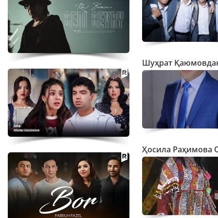
Шуҳрат Қаюмовдан
Ҳосила Раҳимова 