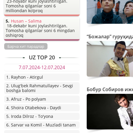
23-noyabr kuni joylashtirilgan.
Tomosha qilganlar soni 6
milliondan ko’proq
Husan – Salima
18-dekabr kuni joylashtirilgan.
Tomosha qilganlar soni 6 mingdan
oshiqroq
“Божалар” гуруҳид
Барча хит парадлар
UZ TOP 20
7.07.2024-12.07.2024
1. Rayhon - Atirgul
2. Ulug'bek Rahmatullayev - Sevgi
Бобур Собиров ижо
boshga balomi
3. Afruz - Po polyam
4. Shoira Otabekova - Daydi
5. Iroda Dilroz - To'yona
6. Sarvar va Komil - Muzladi tanam