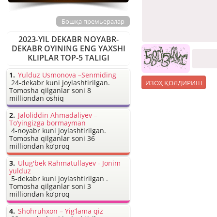
Бошқа премьералар
2023-YIL DEKABR NOYABR-
DEKABR OYINING ENG YAXSHI
KLIPLAR TOP-5 TALIGI
Yulduz Usmonova –Senmiding
24-dekabr kuni joylashtirilgan.
Tomosha qilganlar soni 8
milliondan oshiq
Jaloliddin Ahmadaliyev –
To’yingizga bormayman
4-noyabr kuni joylashtirilgan.
Tomosha qilganlar soni 36
milliondan ko’proq
Ulug'bek Rahmatullayev - Jonim
yulduz
5-dekabr kuni joylashtirilgan .
Tomosha qilganlar soni 3
milliondan ko’proq
Shohruhxon – Yig’lama qiz