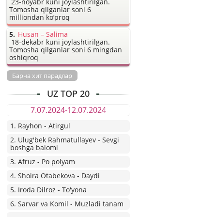
23-noyabr kuni joylashtirilgan.
Tomosha qilganlar soni 6
milliondan ko’proq
Husan – Salima
18-dekabr kuni joylashtirilgan.
Tomosha qilganlar soni 6 mingdan
oshiqroq
Барча хит парадлар
UZ TOP 20
7.07.2024-12.07.2024
1. Rayhon - Atirgul
2. Ulug'bek Rahmatullayev - Sevgi
boshga balomi
3. Afruz - Po polyam
4. Shoira Otabekova - Daydi
5. Iroda Dilroz - To'yona
6. Sarvar va Komil - Muzladi tanam