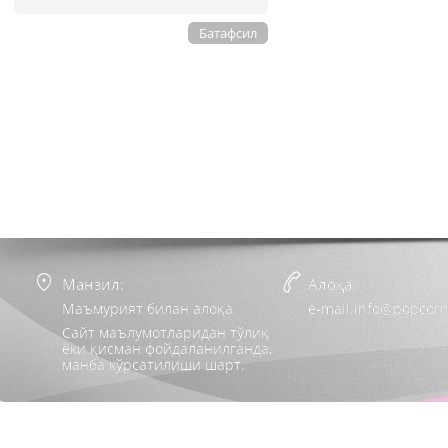
Батафсил
Манзил:
Алоқа:
Маъмурият билан алоқа
e-mail:info@popcorn
Сайт маълумотларидан тўлиқ
ёки қисман фойдаланилганда,
манба кўрсатилиши шарт.