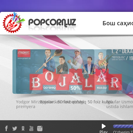
Бош саҳи
Bojalar - 50 foiz qo'shiq 50 foiz kulgu
Play
O'zbegim T