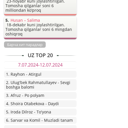
23-noyabr kuni joylashtirilgan.
Tomosha qilganlar soni 6
milliondan ko’proq
Husan – Salima
18-dekabr kuni joylashtirilgan.
Tomosha qilganlar soni 6 mingdan
oshiqroq
Барча хит парадлар
UZ TOP 20
7.07.2024-12.07.2024
1. Rayhon - Atirgul
2. Ulug'bek Rahmatullayev - Sevgi
boshga balomi
3. Afruz - Po polyam
4. Shoira Otabekova - Daydi
5. Iroda Dilroz - To'yona
6. Sarvar va Komil - Muzladi tanam