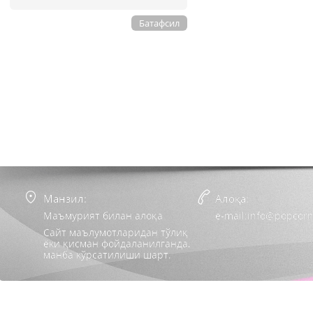
Батафсил
Манзил:
Алоқа:
Маъмурият билан алоқа
e-mail:info@popcorn
Сайт маълумотларидан тўлиқ
ёки қисман фойдаланилганда,
манба кўрсатилиши шарт.