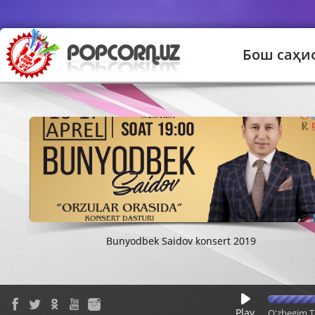
Бош саҳи
Улуғбек Раҳматуллаев "Билмади"
Озода - Қанийди
Bunyodbek Saidov konsert 2019
Равшан Комилов Нози нози
Отабек Муҳаммадзоҳид ва Дилмурод Султонов - Асал лазги
Kaniza
Play
O'zbegim T