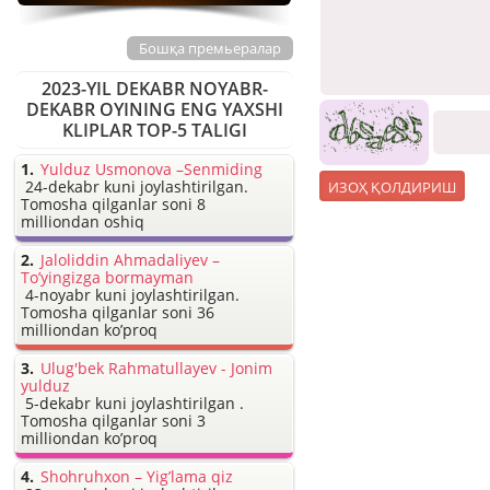
Бошқа премьералар
2023-YIL DEKABR NOYABR-
DEKABR OYINING ENG YAXSHI
KLIPLAR TOP-5 TALIGI
Yulduz Usmonova –Senmiding
24-dekabr kuni joylashtirilgan.
Tomosha qilganlar soni 8
milliondan oshiq
Jaloliddin Ahmadaliyev –
To’yingizga bormayman
4-noyabr kuni joylashtirilgan.
Tomosha qilganlar soni 36
milliondan ko’proq
Ulug'bek Rahmatullayev - Jonim
yulduz
5-dekabr kuni joylashtirilgan .
Tomosha qilganlar soni 3
milliondan ko’proq
Shohruhxon – Yig’lama qiz