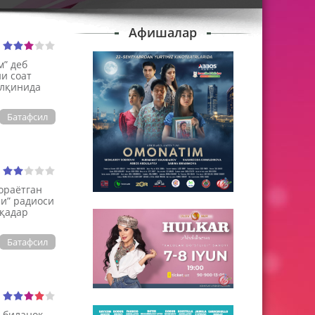
Афишалар
м” деб
и соат
ўлқинида
Батафсил
ораётган
си” радиоси
 қадар
Батафсил
 биланоқ