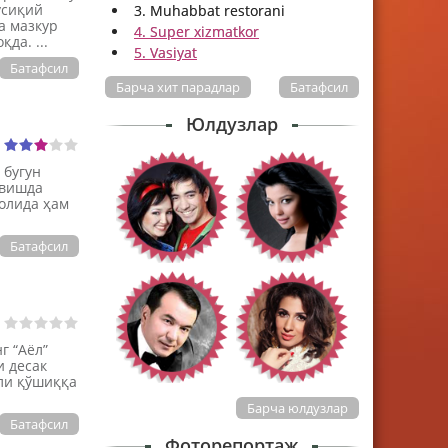
усиқий
3. Muhabbat restorani
а мазкур
4. Super xizmatkor
да. ...
5. Vasiyat
Батафсил
Барча хит парадлар
Батафсил
Юлдузлар
 бугун
авишда
олида ҳам
Батафсил
г “Аёл”
и десак
ли қўшиққа
Барча юлдузлар
Батафсил
Фоторепортаж