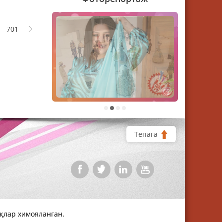
701
1
2
3
4
Тепага
уқлар химояланган.