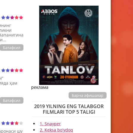
ининг
иликни
“Чапанигина
...
Батафсил
и”
ияда ҳам
реклама
Барча афишалар
Батафсил
2019 YILNING ENG TALABGOR
FILMLARI TOP 5 TALIGI
1. Snayper
2. Keksa bo'ydoq
аронаси шу