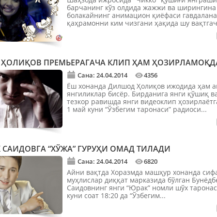
барчанинг кўз олдида жажжи ва ширингина
болакайнинг анимацион қиёфаси гавдалана
қаҳрамонни ким чизгани ҳақида шу вақтга
ОАВ маълум...
ҲОЛИҚОВ ПРЕМЬЕРАГАЧА КЛИП ҲАМ ҲОЗИРЛАМОҚД
Сана: 24.04.2014
4356
Ёш хонанда Дилшод Ҳолиқов ижодида ҳам а
янгиликлар бисёр. Бирданига янги қўшиқ ва
тезкор равишда янги видеоклип ҳозирлаётг
1 май куни “Ўзбегим таронаси” радиоси...
 САИДОВГА “ХЎЖА” ГУРУҲИ ОМАД ТИЛАДИ
Сана: 24.04.2014
6820
Айни вақтда Хоразмда машҳур хонанда сиф
муҳлислар диққат марказида бўлган Бунёдб
Саидовнинг янги “Юрак” номли шўх таронас
куни соат 18:20 да “Ўзбегим...