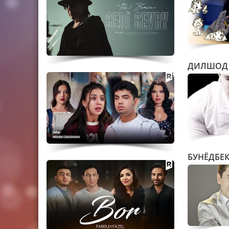
ДИЛШОД 
БУНЁДБЕК