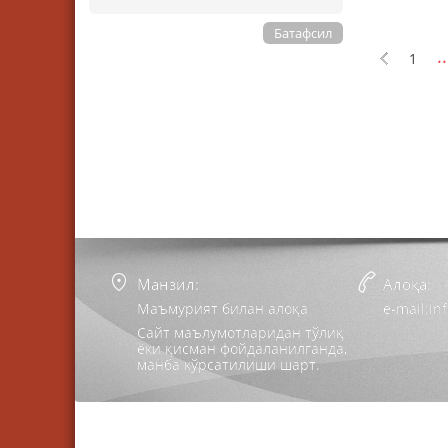
Батафсил
..
1
Манзил:
Алоқа:
Маъмурият билан алоқа
e-mail:i
Сайт маълумотларидан тўлиқ
ёки қисман фойдаланилганда,
манба кўрсатилиши шарт.