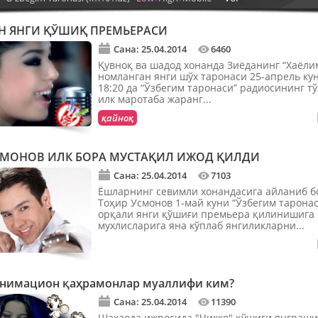
Н ЯНГИ ҚЎШИҚ ПРЕМЬЕРАСИ
Сана: 25.04.2014
6460
Қувноқ ва шадод хонанда Зиёданинг “Хаёли
номланган янги шўх таронаси 25-апрель кун
18:20 да “Ўзбегим таронаси” радиосининг т
илк маротаба жаранг...
қайноқ
СМОНОВ ИЛК БОРА МУСТАҚИЛ ИЖОД ҚИЛДИ
Сана: 25.04.2014
7103
Ёшларнинг севимли хонандасига айланиб б
Тоҳир Усмонов 1-май куни “Ўзбегим тарона
орқали янги қўшиғи премьера қилинишига
мухлисларига яна кўплаб янгиликларни...
нимацион қаҳрамонлар муаллифи ким?
Сана: 25.04.2014
11390
Шаҳзода ижросида "Чикко" қўшиғи янграши