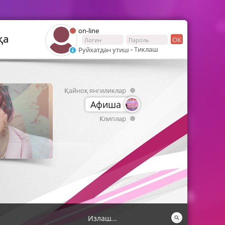
on-line
қа
ОК
-
Тиклаш
Руйхатдан утиш
Қайноқ янгиликлар
Афиша
Клиплар