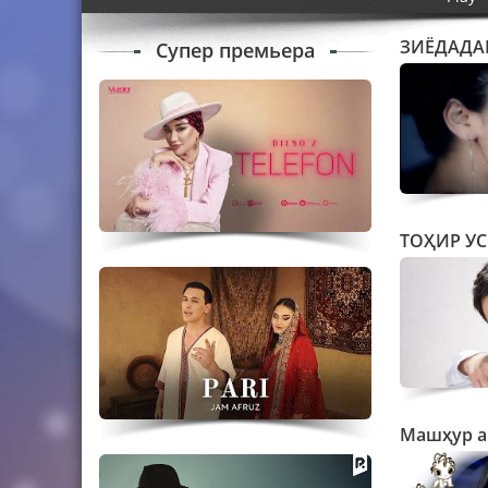
ЗИЁДАДА
Супер премьера
ТОҲИР У
Машҳур а