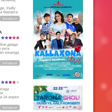
ди. Ушбу
ча бирорта
Батафсил
А
йни дамда
 унга
ан хонанда
Батафсил
атида
ек
и 24 апрел
Батафсил