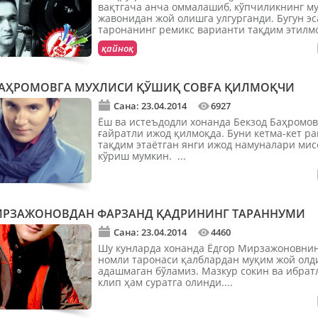
вақтгача анча оммалашиб, кўпчиликнинг м
жавонидан жой олишга улгурганди. Бугун эс
таронанинг ремикс варианти тақдим этилмоқ
қайноқ
БАҲРОМОВГА МУХЛИСИ ҚЎШИҚ СОВҒА ҚИЛМОҚЧИ
Сана: 23.04.2014
6927
Ёш ва истеъдодли хонанда Бекзод Баҳромов
ғайратли ижод қилмоқда. Буни кетма-кет р
тақдим этаётган янги ижод намуналари мис
кўриш мумкин. ...
ИРЗАЖОНОВДАН ФАРЗАНД ҚАДРИНИНГ ТАРАННУМИ
Сана: 23.04.2014
4460
Шу кунларда хонанда Ёдгор Мирзажоновнин
номли таронаси қалблардан муқим жой олд
адашмаган бўламиз. Мазкур сокин ва ибрат
клип ҳам суратга олинди....