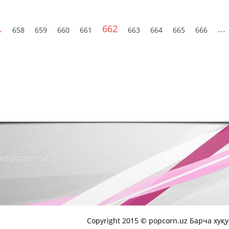
.
662
...
658
659
660
661
663
664
665
666
nfo@popcorn.uz
Copyright 2015 © popcorn.uz Барча хуқ