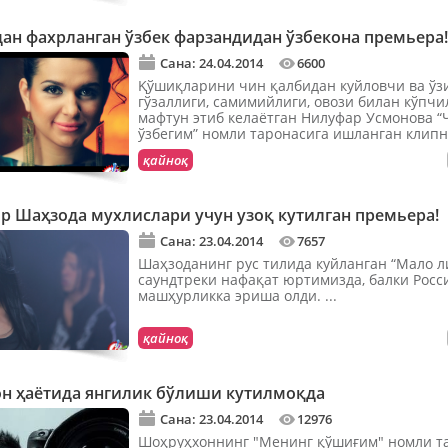
ан фахрланган ўзбек фарзандидан ўзбекона премьера!
Сана: 24.04.2014
6600
Қўшиқларини чин қалбидан куйловчи ва ўз
гўзаллиги, самимийлиги, овози билан кўпч
мафтун этиб келаётган Нилуфар Усмонова 
ўзбегим” номли таронасига ишланган клипни
қайноқ
р Шаҳзода мухлислари учун узоқ кутилган премьера!
Сана: 23.04.2014
7657
Шаҳзоданинг рус тилида куйланган “Мало л
саундтреки нафақат юртимизда, балки Росс
машҳурликка эриша олди. ...
қайноқ
н ҳаётида янгилик бўлиши кутилмоқда
Сана: 23.04.2014
12976
Шоҳруҳхоннинг "Менинг қўшиғим" номли т