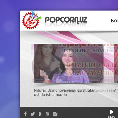
Бо
Мавлуда ва Гули Асалхўжаева
Play