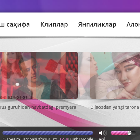
ш саҳифа
Клиплар
Янгиликлар
Ало
Amiran
Vol
O'zbegim Taronasi (fm101.uz)
Low
High
Mobile