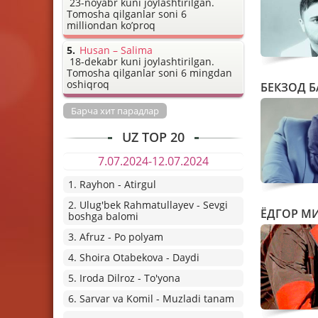
23-noyabr kuni joylashtirilgan.
Tomosha qilganlar soni 6
milliondan ko’proq
Husan – Salima
18-dekabr kuni joylashtirilgan.
Tomosha qilganlar soni 6 mingdan
oshiqroq
БЕКЗОД 
Барча хит парадлар
UZ TOP 20
7.07.2024-12.07.2024
1. Rayhon - Atirgul
2. Ulug'bek Rahmatullayev - Sevgi
ЁДГОР М
boshga balomi
3. Afruz - Po polyam
4. Shoira Otabekova - Daydi
5. Iroda Dilroz - To'yona
6. Sarvar va Komil - Muzladi tanam