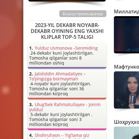
Миллатид
Бошқа премьералар
2023-YIL DEKABR NOYABR-
DEKABR OYINING ENG YAXSHI
KLIPLAR TOP-5 TALIGI
Yulduz Usmonova –Senmiding
24-dekabr kuni joylashtirilgan.
Tomosha qilganlar soni 8
milliondan oshiq
Мафтунко
Jaloliddin Ahmadaliyev –
To’yingizga bormayman
4-noyabr kuni joylashtirilgan.
Tomosha qilganlar soni 36
milliondan ko’proq
Ulug'bek Rahmatullayev - Jonim
yulduz
5-dekabr kuni joylashtirilgan .
Tomosha qilganlar soni 3
Шоҳруҳхо
milliondan ko’proq
Shohruhxon – Yig’lama qiz