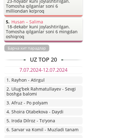
23-noyabr kuni joylashtirilgan.
Tomosha qilganlar soni 6
milliondan ko’proq
Husan – Salima
18-dekabr kuni joylashtirilgan.
Tomosha qilganlar soni 6 mingdan
oshiqroq
Барча хит парадлар
UZ TOP 20
7.07.2024-12.07.2024
1. Rayhon - Atirgul
2. Ulug'bek Rahmatullayev - Sevgi
boshga balomi
3. Afruz - Po polyam
4. Shoira Otabekova - Daydi
5. Iroda Dilroz - To'yona
6. Sarvar va Komil - Muzladi tanam