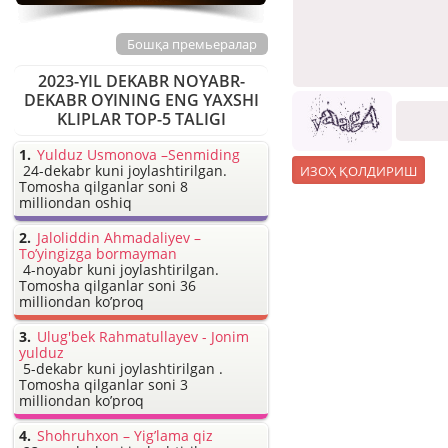
Бошқа премьералар
2023-YIL DEKABR NOYABR-
DEKABR OYINING ENG YAXSHI
KLIPLAR TOP-5 TALIGI
Yulduz Usmonova –Senmiding
24-dekabr kuni joylashtirilgan.
Tomosha qilganlar soni 8
milliondan oshiq
Jaloliddin Ahmadaliyev –
To’yingizga bormayman
4-noyabr kuni joylashtirilgan.
Tomosha qilganlar soni 36
milliondan ko’proq
Ulug'bek Rahmatullayev - Jonim
yulduz
5-dekabr kuni joylashtirilgan .
Tomosha qilganlar soni 3
milliondan ko’proq
Shohruhxon – Yig’lama qiz