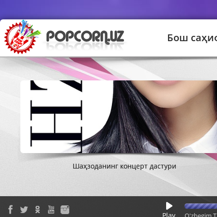
Бош саҳи
Караван "Қадам"
Абдулла Қурбонов - Дўст
Шаҳзоданинг концерт дастури
Караван - Тўйлар муборак
Shahriyor - Qalam qoshli yorim
Play
O'zbegim T