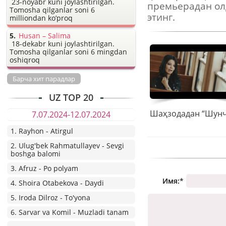
23-noyabr kuni joylashtirilgan.
премьерадан ол
Tomosha qilganlar soni 6
этинг.
milliondan ko’proq
Husan – Salima
18-dekabr kuni joylashtirilgan.
Tomosha qilganlar soni 6 mingdan
oshiqroq
Барча хит парадлар
UZ TOP 20
7.07.2024-12.07.2024
1. Rayhon - Atirgul
2. Ulug'bek Rahmatullayev - Sevgi
boshga balomi
3. Afruz - Po polyam
Имя:
*
4. Shoira Otabekova - Daydi
5. Iroda Dilroz - To'yona
6. Sarvar va Komil - Muzladi tanam