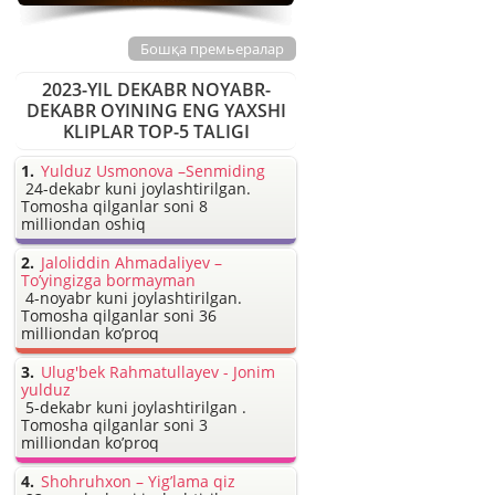
Бошқа премьералар
2023-YIL DEKABR NOYABR-
DEKABR OYINING ENG YAXSHI
KLIPLAR TOP-5 TALIGI
Yulduz Usmonova –Senmiding
24-dekabr kuni joylashtirilgan.
Tomosha qilganlar soni 8
milliondan oshiq
Jaloliddin Ahmadaliyev –
To’yingizga bormayman
4-noyabr kuni joylashtirilgan.
Tomosha qilganlar soni 36
milliondan ko’proq
Ulug'bek Rahmatullayev - Jonim
yulduz
5-dekabr kuni joylashtirilgan .
Tomosha qilganlar soni 3
milliondan ko’proq
Shohruhxon – Yig’lama qiz