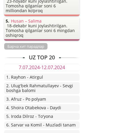
23-noyabr kuni joylashtirilgan.
Tomosha qilganlar soni 6
milliondan ko’proq
Husan – Salima
18-dekabr kuni joylashtirilgan.
Tomosha qilganlar soni 6 mingdan
oshiqroq
Барча хит парадлар
UZ TOP 20
7.07.2024-12.07.2024
1. Rayhon - Atirgul
2. Ulug'bek Rahmatullayev - Sevgi
boshga balomi
3. Afruz - Po polyam
4. Shoira Otabekova - Daydi
5. Iroda Dilroz - To'yona
6. Sarvar va Komil - Muzladi tanam