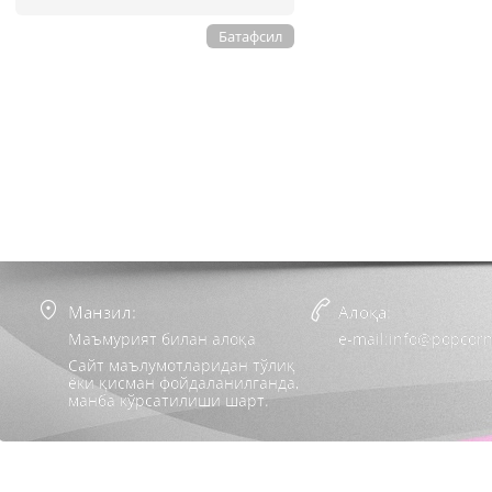
Батафсил
Манзил:
Алоқа:
Маъмурият билан алоқа
e-mail:info@popcorn
Сайт маълумотларидан тўлиқ
ёки қисман фойдаланилганда,
манба кўрсатилиши шарт.