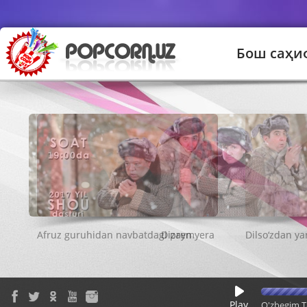
Бош саҳи
Dizayn
Play
O'zbegim T