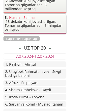
23-noyabr kuni joylashtirilgan.
Tomosha qilganlar soni 6
milliondan ko’proq
Husan – Salima
18-dekabr kuni joylashtirilgan.
Tomosha qilganlar soni 6 mingdan
oshiqroq
Барча хит парадлар
UZ TOP 20
7.07.2024-12.07.2024
1. Rayhon - Atirgul
2. Ulug'bek Rahmatullayev - Sevgi
boshga balomi
3. Afruz - Po polyam
4. Shoira Otabekova - Daydi
5. Iroda Dilroz - To'yona
6. Sarvar va Komil - Muzladi tanam