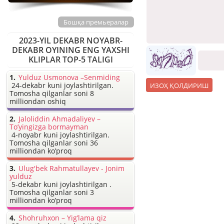
Бошқа премьералар
2023-YIL DEKABR NOYABR-
DEKABR OYINING ENG YAXSHI
KLIPLAR TOP-5 TALIGI
Yulduz Usmonova –Senmiding
24-dekabr kuni joylashtirilgan.
Tomosha qilganlar soni 8
milliondan oshiq
Jaloliddin Ahmadaliyev –
To’yingizga bormayman
4-noyabr kuni joylashtirilgan.
Tomosha qilganlar soni 36
milliondan ko’proq
Ulug'bek Rahmatullayev - Jonim
yulduz
5-dekabr kuni joylashtirilgan .
Tomosha qilganlar soni 3
milliondan ko’proq
Shohruhxon – Yig’lama qiz