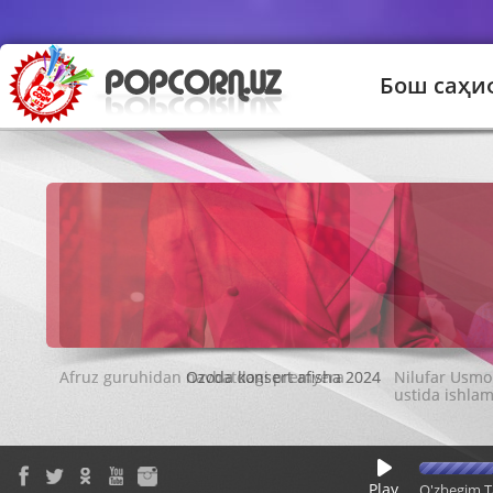
Бош саҳи
Ozoda konsert afisha 2024
Play
O'zbegim T