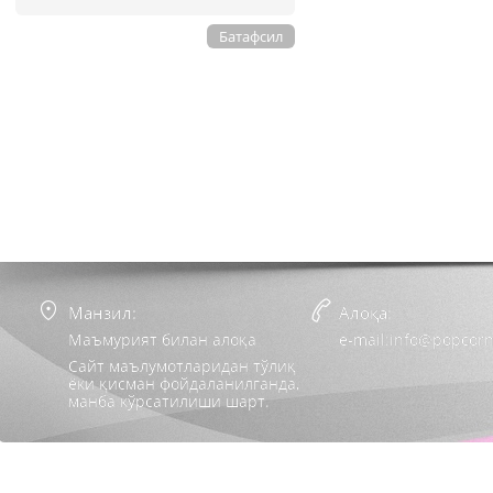
Батафсил
Манзил:
Алоқа:
Маъмурият билан алоқа
e-mail:info@popcorn
Сайт маълумотларидан тўлиқ
ёки қисман фойдаланилганда,
манба кўрсатилиши шарт.