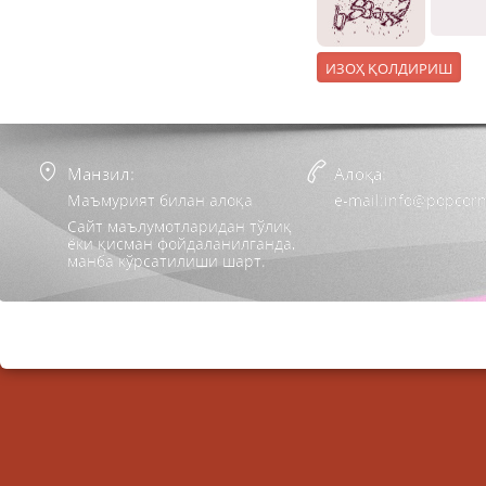
Манзил:
Алоқа:
Маъмурият билан алоқа
e-mail:info@popcorn
Сайт маълумотларидан тўлиқ
ёки қисман фойдаланилганда,
манба кўрсатилиши шарт.