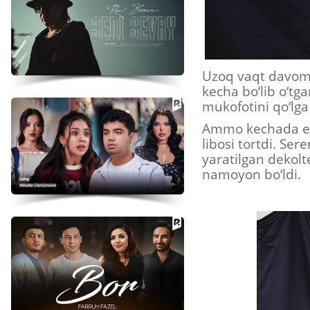
Uzoq vaqt davomi
kecha bo‘lib o‘tg
mukofotini qo‘lga 
Ammo kechada e’t
libosi tortdi. Se
yaratilgan dekolte
namoyon bo‘ldi.