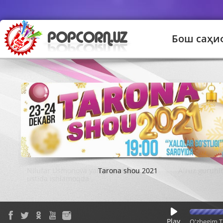
Бош саҳи
Tarona shou 2021
Play
O'zbegim T