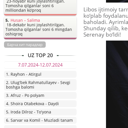
23-noyabr kuni joylashtirilgan.
Tomosha qilganlar soni 6
Libos ijtimoiy ta
milliondan ko’proq
ko‘plab foydalanu
Husan – Salima
baholadi. Ayrimla
18-dekabr kuni joylashtirilgan.
Shunday qilib, k
Tomosha qilganlar soni 6 mingdan
Serenay bo‘ldi!
oshiqroq
Барча хит парадлар
UZ TOP 20
7.07.2024-12.07.2024
1. Rayhon - Atirgul
2. Ulug'bek Rahmatullayev - Sevgi
boshga balomi
3. Afruz - Po polyam
4. Shoira Otabekova - Daydi
5. Iroda Dilroz - To'yona
6. Sarvar va Komil - Muzladi tanam