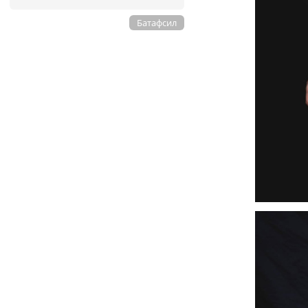
Батафсил