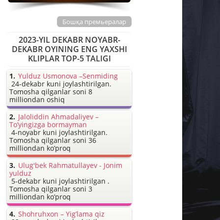
Бошқа премьералар
2023-YIL DEKABR NOYABR-
DEKABR OYINING ENG YAXSHI
KLIPLAR TOP-5 TALIGI
Yulduz Usmonova –Senmiding
24-dekabr kuni joylashtirilgan.
Tomosha qilganlar soni 8
milliondan oshiq
Jaloliddin Ahmadaliyev –
To’yingizga bormayman
4-noyabr kuni joylashtirilgan.
Tomosha qilganlar soni 36
milliondan ko’proq
Ulug'bek Rahmatullayev - Jonim
yulduz
5-dekabr kuni joylashtirilgan .
Tomosha qilganlar soni 3
milliondan ko’proq
Shohruhxon – Yig’lama qiz