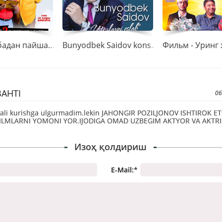
“Пайшанбадан пайшанбагача 2”
Bunyodbek Saidov konsert 2018
BAHTI
06
ali kurishga ulgurmadim.lekin JAHONGIR POZILJONOV ISHTIROK E
ILMLARNI YOMONI YOR.IJODIGA OMAD UZBEGIM AKTYOR VA AKTRI
Изоҳ қолдириш
E-Mail:
*