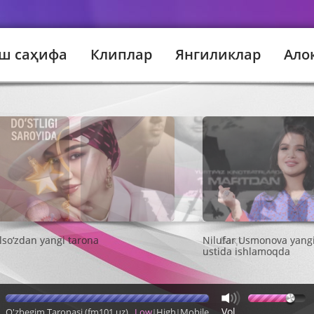
ш саҳифа
Клиплар
Янгиликлар
Ало
Вақт
Vol
O'zbegim Taronasi (fm101.uz)
Low
High
Mobile