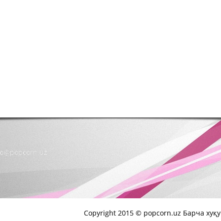
nfo@popcorn.uz
Copyright 2015 © popcorn.uz Барча хуқ