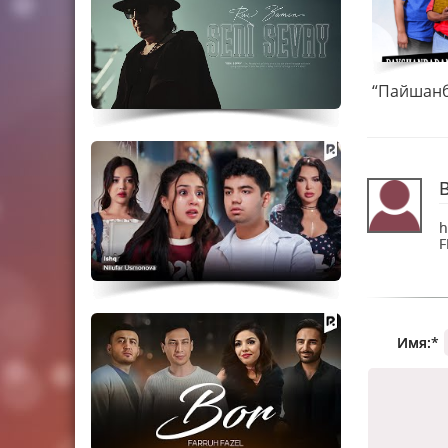
h
F
Имя:
*