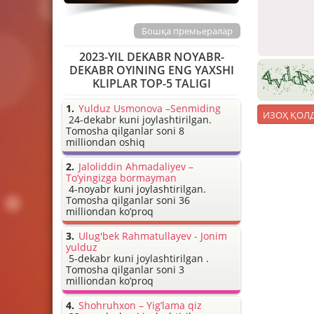
Бошқа премьералар
2023-YIL DEKABR NOYABR-
DEKABR OYINING ENG YAXSHI
KLIPLAR TOP-5 TALIGI
Yulduz Usmonova –Senmiding
24-dekabr kuni joylashtirilgan.
Tomosha qilganlar soni 8
milliondan oshiq
Jaloliddin Ahmadaliyev –
To’yingizga bormayman
4-noyabr kuni joylashtirilgan.
Tomosha qilganlar soni 36
milliondan ko’proq
Ulug'bek Rahmatullayev - Jonim
yulduz
5-dekabr kuni joylashtirilgan .
Tomosha qilganlar soni 3
milliondan ko’proq
Shohruhxon – Yig’lama qiz