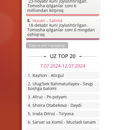
23-noyabr kuni joylashtirilgan.
Tomosha qilganlar soni 6
milliondan ko’proq
Husan – Salima
18-dekabr kuni joylashtirilgan.
Tomosha qilganlar soni 6 mingdan
oshiqroq
Барча хит парадлар
UZ TOP 20
7.07.2024-12.07.2024
1. Rayhon - Atirgul
2. Ulug'bek Rahmatullayev - Sevgi
boshga balomi
3. Afruz - Po polyam
4. Shoira Otabekova - Daydi
5. Iroda Dilroz - To'yona
6. Sarvar va Komil - Muzladi tanam