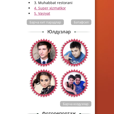
3. Muhabbat restorani
4. Super xizmatkor
5. Vasiyat
Барча хит парадлар
Батафсил
Юлдузлар
Барча юлдузлар
Фоторепортаж