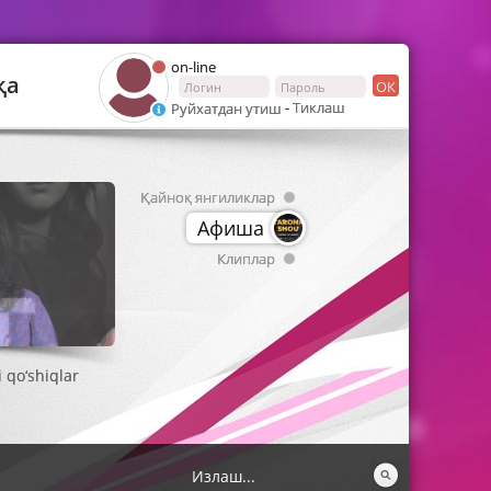
on-line
қа
ОК
-
Тиклаш
Руйхатдан утиш
Қайноқ янгиликлар
Афиша
Клиплар