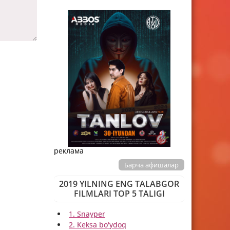
реклама
Барча афишалар
2019 YILNING ENG TALABGOR
FILMLARI TOP 5 TALIGI
1. Snayper
2. Keksa bo'ydoq