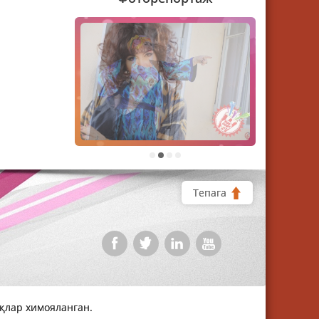
1
2
3
4
Тепага
уқлар химояланган.