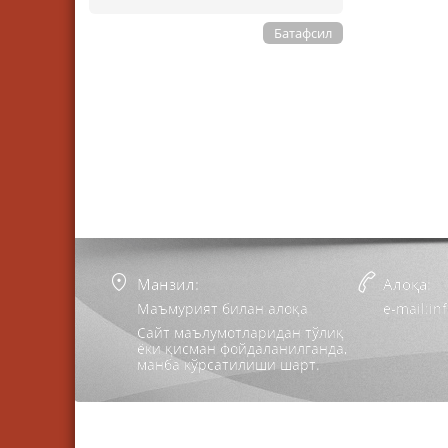
Батафсил
Манзил:
Алоқа:
Маъмурият билан алоқа
e-mail:i
Сайт маълумотларидан тўлиқ
ёки қисман фойдаланилганда,
манба кўрсатилиши шарт.