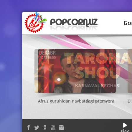
Бо
Tarona shou
Play