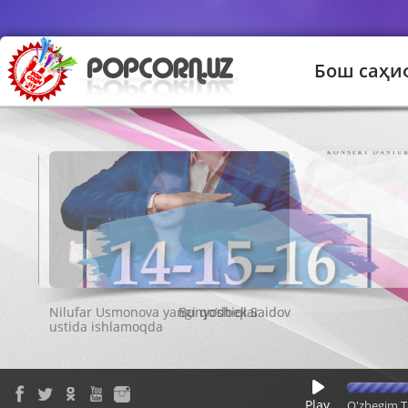
Бош саҳи
Bunyodbek Saidov
Play
O'zbegim T