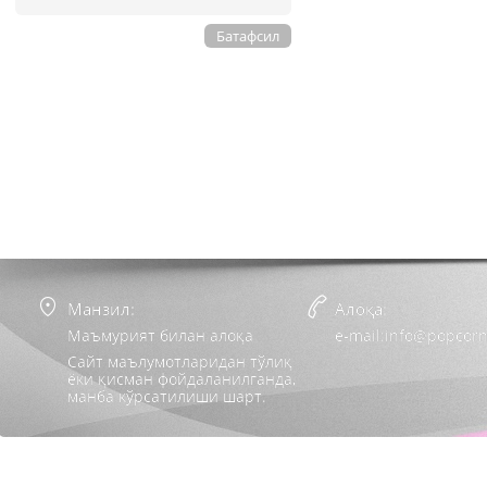
Батафсил
Манзил:
Алоқа:
Маъмурият билан алоқа
e-mail:info@popcorn
Сайт маълумотларидан тўлиқ
ёки қисман фойдаланилганда,
манба кўрсатилиши шарт.