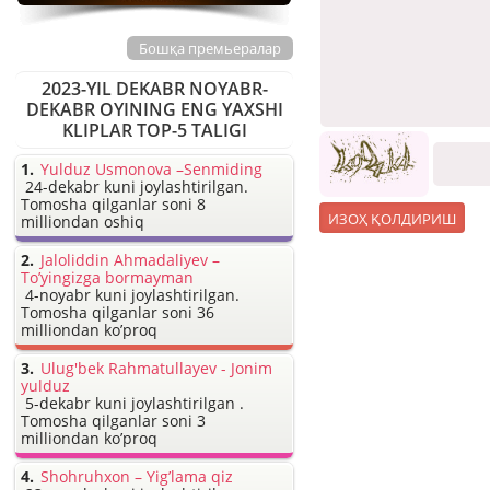
Бошқа премьералар
2023-YIL DEKABR NOYABR-
DEKABR OYINING ENG YAXSHI
KLIPLAR TOP-5 TALIGI
Yulduz Usmonova –Senmiding
24-dekabr kuni joylashtirilgan.
Tomosha qilganlar soni 8
milliondan oshiq
Jaloliddin Ahmadaliyev –
To’yingizga bormayman
4-noyabr kuni joylashtirilgan.
Tomosha qilganlar soni 36
milliondan ko’proq
Ulug'bek Rahmatullayev - Jonim
yulduz
5-dekabr kuni joylashtirilgan .
Tomosha qilganlar soni 3
milliondan ko’proq
Shohruhxon – Yig’lama qiz