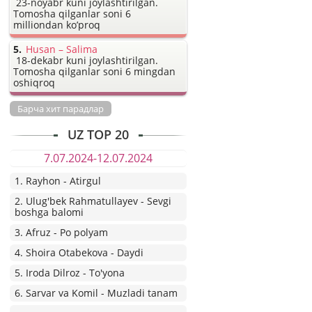
23-noyabr kuni joylashtirilgan.
Tomosha qilganlar soni 6
milliondan ko’proq
Husan – Salima
18-dekabr kuni joylashtirilgan.
Tomosha qilganlar soni 6 mingdan
oshiqroq
Барча хит парадлар
UZ TOP 20
7.07.2024-12.07.2024
1. Rayhon - Atirgul
2. Ulug'bek Rahmatullayev - Sevgi
boshga balomi
3. Afruz - Po polyam
4. Shoira Otabekova - Daydi
5. Iroda Dilroz - To'yona
6. Sarvar va Komil - Muzladi tanam