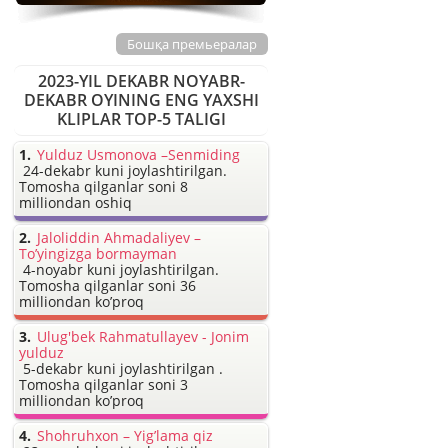
Бошқа премьералар
2023-YIL DEKABR NOYABR-
DEKABR OYINING ENG YAXSHI
KLIPLAR TOP-5 TALIGI
Yulduz Usmonova –Senmiding
24-dekabr kuni joylashtirilgan.
Tomosha qilganlar soni 8
milliondan oshiq
Jaloliddin Ahmadaliyev –
To’yingizga bormayman
4-noyabr kuni joylashtirilgan.
Tomosha qilganlar soni 36
milliondan ko’proq
Ulug'bek Rahmatullayev - Jonim
yulduz
5-dekabr kuni joylashtirilgan .
Tomosha qilganlar soni 3
milliondan ko’proq
Shohruhxon – Yig’lama qiz