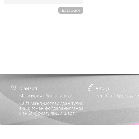
Батафсил
Манзил:
Алоқа:
Маъмурият билан алоқа
e-mail:info@popcorn
Сайт маълумотларидан тўлиқ
ёки қисман фойдаланилганда,
манба кўрсатилиши шарт.