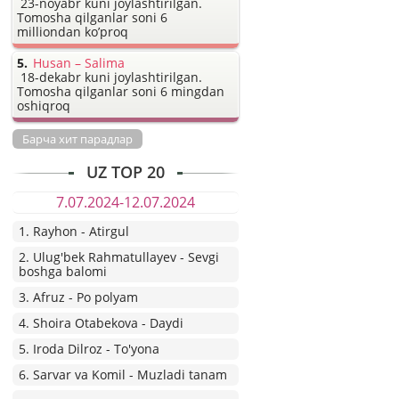
23-noyabr kuni joylashtirilgan.
Tomosha qilganlar soni 6
milliondan ko’proq
Husan – Salima
18-dekabr kuni joylashtirilgan.
Tomosha qilganlar soni 6 mingdan
oshiqroq
Барча хит парадлар
UZ TOP 20
7.07.2024-12.07.2024
1. Rayhon - Atirgul
2. Ulug'bek Rahmatullayev - Sevgi
boshga balomi
3. Afruz - Po polyam
4. Shoira Otabekova - Daydi
5. Iroda Dilroz - To'yona
6. Sarvar va Komil - Muzladi tanam