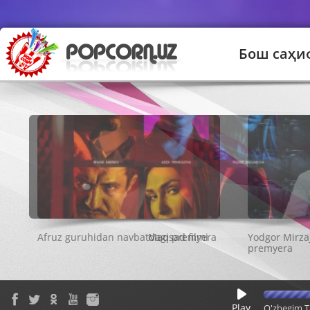
Бош саҳи
Maqsad filmi
Play
O'zbegim T