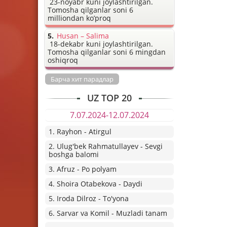
23-noyabr kuni joylashtirilgan.
Tomosha qilganlar soni 6
milliondan ko’proq
Husan – Salima
18-dekabr kuni joylashtirilgan.
Tomosha qilganlar soni 6 mingdan
oshiqroq
Барча хит парадлар
UZ TOP 20
7.07.2024-12.07.2024
1. Rayhon - Atirgul
2. Ulug'bek Rahmatullayev - Sevgi
boshga balomi
3. Afruz - Po polyam
4. Shoira Otabekova - Daydi
5. Iroda Dilroz - To'yona
6. Sarvar va Komil - Muzladi tanam