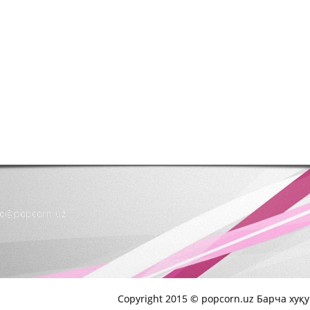
nfo@popcorn.uz
Copyright 2015 © popcorn.uz Барча хуқ