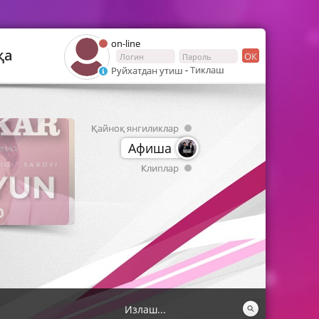
on-line
қа
ОК
-
Тиклаш
Руйхатдан утиш
Қайноқ янгиликлар
Афиша
Клиплар