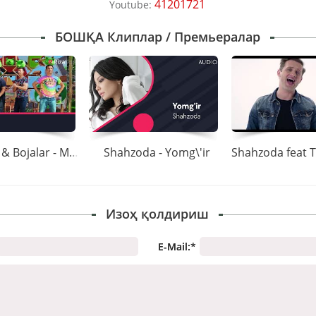
41201721
Youtube:
БОШҚА Клиплар / Премьералар
Shahzoda & Bojalar - Maqtanchoq
Shahzoda - Yomg\'ir
Изоҳ қолдириш
E-Mail:
*