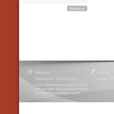
Батафсил
Манзил:
Алоқа:
Маъмурият билан алоқа
e-mail:i
Сайт маълумотларидан тўлиқ
ёки қисман фойдаланилганда,
манба кўрсатилиши шарт.