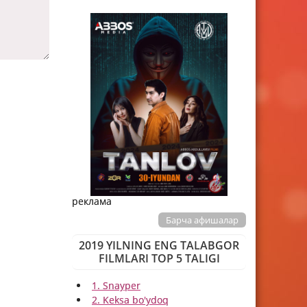
реклама
Барча афишалар
2019 YILNING ENG TALABGOR
FILMLARI TOP 5 TALIGI
1. Snayper
2. Keksa bo'ydoq