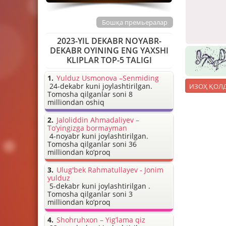
Бошқа премьералар
2023-YIL DEKABR NOYABR-
DEKABR OYINING ENG YAXSHI
KLIPLAR TOP-5 TALIGI
Yulduz Usmonova –Senmiding
24-dekabr kuni joylashtirilgan.
Tomosha qilganlar soni 8
milliondan oshiq
Jaloliddin Ahmadaliyev –
To’yingizga bormayman
4-noyabr kuni joylashtirilgan.
Tomosha qilganlar soni 36
milliondan ko’proq
Ulug'bek Rahmatullayev - Jonim
yulduz
5-dekabr kuni joylashtirilgan .
Tomosha qilganlar soni 3
milliondan ko’proq
Shohruhxon – Yig’lama qiz