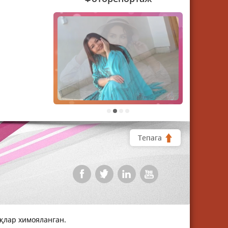
1
2
3
4
Тепага
уқлар химояланган.