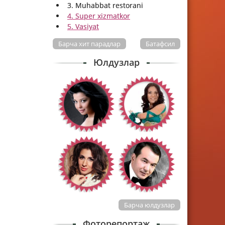
3. Muhabbat restorani
4. Super xizmatkor
5. Vasiyat
Барча хит парадлар
Батафсил
Юлдузлар
Барча юлдузлар
Фоторепортаж