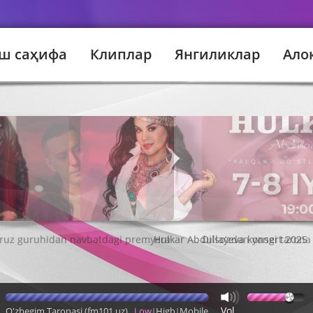
ш саҳифа
Клиплар
Янгиликлар
Ало
Hulkar Abdullayeva konsert 2025
Vol
O'zbegim Taronasi (fm101.uz)
Low
High
Mobile