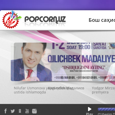
Бош саҳи
Қиличбек Мадалиев
Play
O'zbegim T