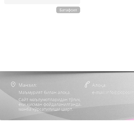
Батафсил
Манзил:
Алоқа:
Маъмурият билан алоқа
e-mail:info@popcorn
Сайт маълумотларидан тўлиқ
ёки қисман фойдаланилганда,
манба кўрсатилиши шарт.