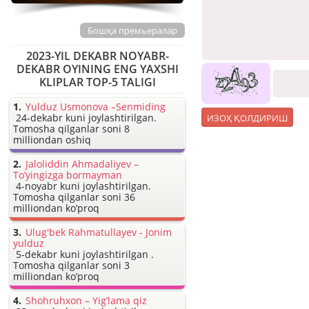
Бошқа премьералар
2023-YIL DEKABR NOYABR-
DEKABR OYINING ENG YAXSHI
KLIPLAR TOP-5 TALIGI
Yulduz Usmonova –Senmiding
24-dekabr kuni joylashtirilgan.
Tomosha qilganlar soni 8
milliondan oshiq
Jaloliddin Ahmadaliyev –
To’yingizga bormayman
4-noyabr kuni joylashtirilgan.
Tomosha qilganlar soni 36
milliondan ko’proq
Ulug'bek Rahmatullayev - Jonim
yulduz
5-dekabr kuni joylashtirilgan .
Tomosha qilganlar soni 3
milliondan ko’proq
Shohruhxon – Yig’lama qiz