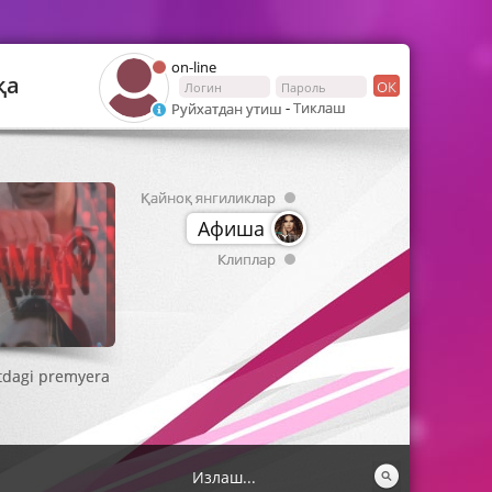
on-line
қа
ОК
-
Тиклаш
Руйхатдан утиш
Қайноқ янгиликлар
Афиша
Клиплар