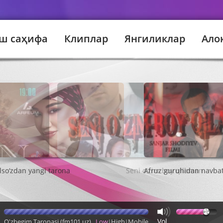
ш саҳифа
Клиплар
Янгиликлар
Ало
Seni o'zim boy qilaman
Vol
O'zbegim Taronasi (fm101.uz)
Low
High
Mobile