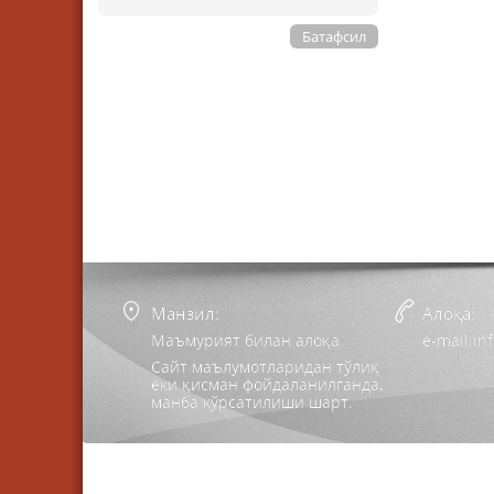
Батафсил
Манзил:
Алоқа:
Маъмурият билан алоқа
e-mail:i
Сайт маълумотларидан тўлиқ
ёки қисман фойдаланилганда,
манба кўрсатилиши шарт.