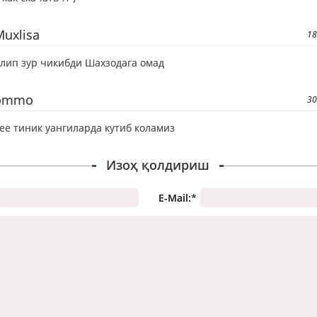
Muxlisa
18
лип зур чикибди Шахзодага омад
ommo
30
ее тиник уангиларда кутиб коламиз
Изоҳ қолдириш
E-Mail:
*