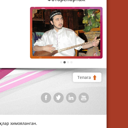
1
2
3
4
Тепага
уқлар химояланган.