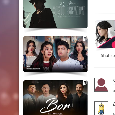
Shahzo
u
а