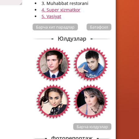
3. Muhabbat restorani
4. Super xizmatkor
5. Vasiyat
Барча хит парадлар
Батафсил
Юлдузлар
Барча юлдузлар
Фоторепортаж