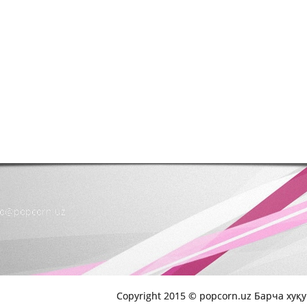
nfo@popcorn.uz
Copyright 2015 © popcorn.uz Барча хуқ