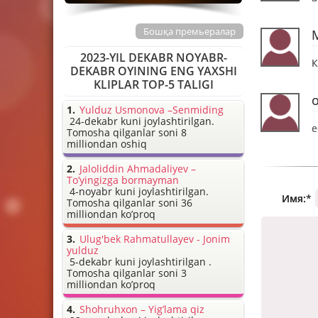
Бошқа премьералар
2023-YIL DEKABR NOYABR-
К
DEKABR OYINING ENG YAXSHI
KLIPLAR TOP-5 TALIGI
Yulduz Usmonova –Senmiding
24-dekabr kuni joylashtirilgan.
е
Tomosha qilganlar soni 8
milliondan oshiq
Jaloliddin Ahmadaliyev –
To’yingizga bormayman
4-noyabr kuni joylashtirilgan.
Имя:
*
Tomosha qilganlar soni 36
milliondan ko’proq
Ulug'bek Rahmatullayev - Jonim
yulduz
5-dekabr kuni joylashtirilgan .
Tomosha qilganlar soni 3
milliondan ko’proq
Shohruhxon – Yig’lama qiz