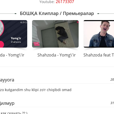
26173307
Youtube:
БОШҚА Клиплар / Премьералар
da - Yomg\'ir
Shahzoda - Yomg\'ir
sayyora
20
zo kutgandim shu klipi zo'r chiqibdi omad
Дилмур
31
 как скачать ?? )