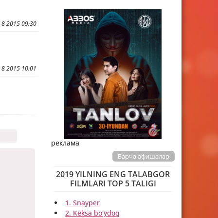
 8 2015 09:30
 8 2015 10:01
реклама
Барча афишалар
2019 YILNING ENG TALABGOR
FILMLARI TOP 5 TALIGI
1. Snayper
2. Keksa bo'ydoq