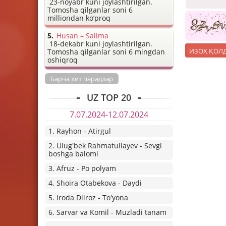
23-noyabr kuni joylashtirilgan.
Tomosha qilganlar soni 6
milliondan ko’proq
Husan – Salima
18-dekabr kuni joylashtirilgan.
Tomosha qilganlar soni 6 mingdan
oshiqroq
Барча хит парадлар
UZ TOP 20
7.07.2024-12.07.2024
1. Rayhon - Atirgul
2. Ulug'bek Rahmatullayev - Sevgi
boshga balomi
3. Afruz - Po polyam
4. Shoira Otabekova - Daydi
5. Iroda Dilroz - To'yona
6. Sarvar va Komil - Muzladi tanam