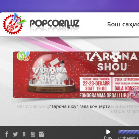
Бош саҳи
"Тарона шоу" гала концерти
Play
O'zbegim T