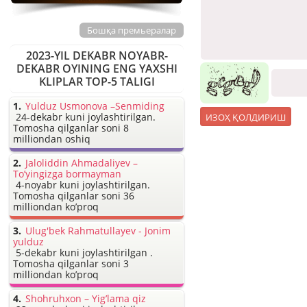
Бошқа премьералар
2023-YIL DEKABR NOYABR-
DEKABR OYINING ENG YAXSHI
KLIPLAR TOP-5 TALIGI
Yulduz Usmonova –Senmiding
24-dekabr kuni joylashtirilgan.
Tomosha qilganlar soni 8
milliondan oshiq
Jaloliddin Ahmadaliyev –
To’yingizga bormayman
4-noyabr kuni joylashtirilgan.
Tomosha qilganlar soni 36
milliondan ko’proq
Ulug'bek Rahmatullayev - Jonim
yulduz
5-dekabr kuni joylashtirilgan .
Tomosha qilganlar soni 3
milliondan ko’proq
Shohruhxon – Yig’lama qiz