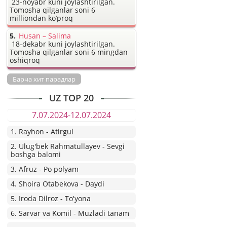
23-noyabr kuni joylashtirilgan.
Tomosha qilganlar soni 6
milliondan ko’proq
Husan – Salima
18-dekabr kuni joylashtirilgan.
Tomosha qilganlar soni 6 mingdan
oshiqroq
Барча хит парадлар
UZ TOP 20
7.07.2024-12.07.2024
1. Rayhon - Atirgul
2. Ulug'bek Rahmatullayev - Sevgi
boshga balomi
3. Afruz - Po polyam
4. Shoira Otabekova - Daydi
5. Iroda Dilroz - To'yona
6. Sarvar va Komil - Muzladi tanam