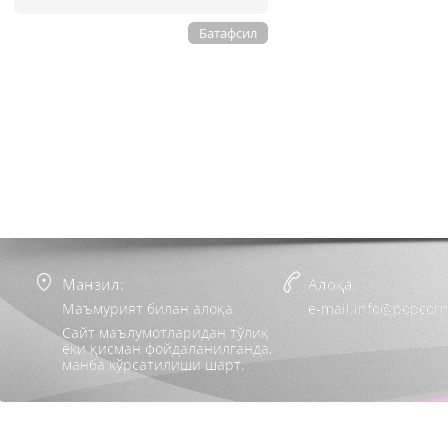
Батафсил
Манзил:
Алоқа:
Маъмурият билан алоқа
e-mail:info@popcorn
Сайт маълумотларидан тўлиқ
ёки қисман фойдаланилганда,
манба кўрсатилиши шарт.