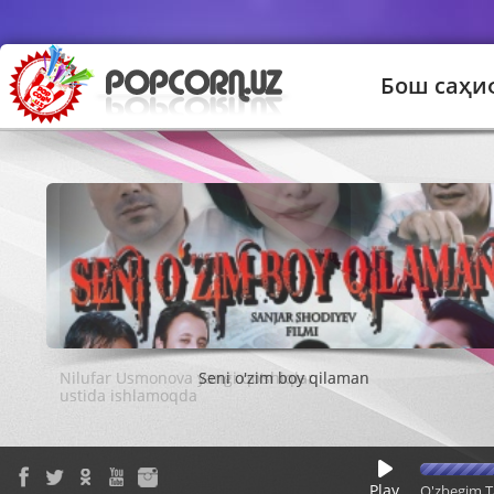
Бош саҳи
Seni o'zim boy qilaman
Play
O'zbegim T