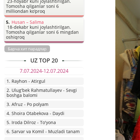
23-noyabr kuni joylashtirilgan.
Tomosha qilganlar soni 6
milliondan ko’proq
Husan – Salima
18-dekabr kuni joylashtirilgan.
Tomosha qilganlar soni 6 mingdan
oshiqroq
Барча хит парадлар
UZ TOP 20
7.07.2024-12.07.2024
1. Rayhon - Atirgul
2. Ulug'bek Rahmatullayev - Sevgi
boshga balomi
3. Afruz - Po polyam
4. Shoira Otabekova - Daydi
5. Iroda Dilroz - To'yona
6. Sarvar va Komil - Muzladi tanam