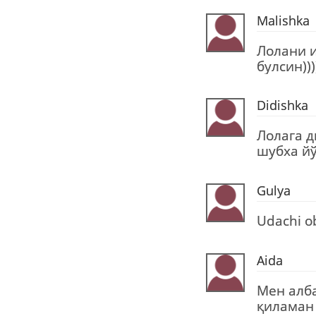
Malishka
Лолани 
булсин))))
Didishka
Лолага д
шубха й
Gulya
Udachi o
Aida
Мен алб
қиламан