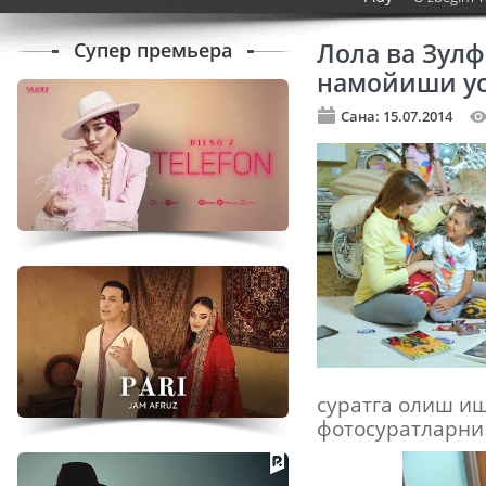
Супер премьера
Лола ва Зулф
намойиши у
Сана: 15.07.2014
суратга олиш и
фотосуратларни 