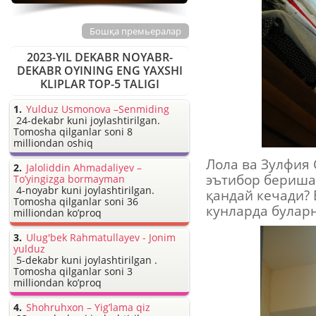
Бошқа премьералар
2023-YIL DEKABR NOYABR-
DEKABR OYINING ENG YAXSHI
KLIPLAR TOP-5 TALIGI
Yulduz Usmonova –Senmiding
24-dekabr kuni joylashtirilgan.
Tomosha qilganlar soni 8
milliondan oshiq
Лола ва Зулфия
Jaloliddin Ahmadaliyev –
эътибор бериша
To’yingizga bormayman
4-noyabr kuni joylashtirilgan.
қандай кечади? 
Tomosha qilganlar soni 36
кунларда булар
milliondan ko’proq
Ulug'bek Rahmatullayev - Jonim
yulduz
5-dekabr kuni joylashtirilgan .
Tomosha qilganlar soni 3
milliondan ko’proq
Shohruhxon – Yig’lama qiz