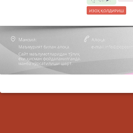
Манзил:
Алоқа:
Маъмурият билан алоқа
e-mail:info@popcorn
Сайт маълумотларидан тўлиқ
ёки қисман фойдаланилганда,
манба кўрсатилиши шарт.