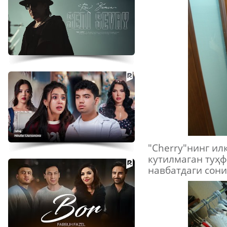
"Cherry"нинг ил
кутилмаган туҳ
навбатдаги сон