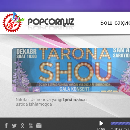
Бош саҳи
Tarona shou
Play
O'zbegim T