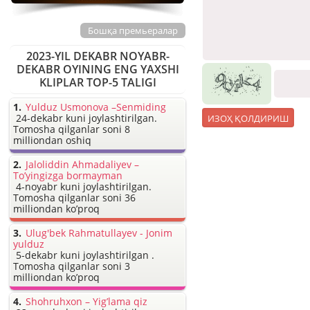
Бошқа премьералар
2023-YIL DEKABR NOYABR-
DEKABR OYINING ENG YAXSHI
KLIPLAR TOP-5 TALIGI
Yulduz Usmonova –Senmiding
24-dekabr kuni joylashtirilgan.
Tomosha qilganlar soni 8
milliondan oshiq
Jaloliddin Ahmadaliyev –
To’yingizga bormayman
4-noyabr kuni joylashtirilgan.
Tomosha qilganlar soni 36
milliondan ko’proq
Ulug'bek Rahmatullayev - Jonim
yulduz
5-dekabr kuni joylashtirilgan .
Tomosha qilganlar soni 3
milliondan ko’proq
Shohruhxon – Yig’lama qiz