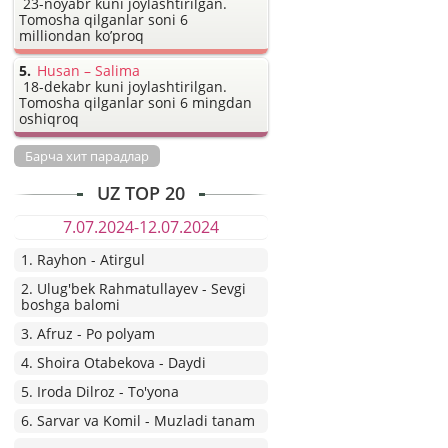
23-noyabr kuni joylashtirilgan.
Tomosha qilganlar soni 6
milliondan ko’proq
Husan – Salima
18-dekabr kuni joylashtirilgan.
Tomosha qilganlar soni 6 mingdan
oshiqroq
Барча хит парадлар
UZ TOP 20
7.07.2024-12.07.2024
1. Rayhon - Atirgul
2. Ulug'bek Rahmatullayev - Sevgi
boshga balomi
3. Afruz - Po polyam
4. Shoira Otabekova - Daydi
5. Iroda Dilroz - To'yona
6. Sarvar va Komil - Muzladi tanam