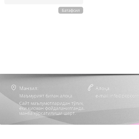
Батафсил
Манзил:
Алоқа:
Маъмурият билан алоқа
e-mail:info@popcorn
Сайт маълумотларидан тўлиқ
ёки қисман фойдаланилганда,
манба кўрсатилиши шарт.