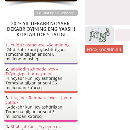
Бошқа премьералар
2023-YIL DEKABR NOYABR-
DEKABR OYINING ENG YAXSHI
KLIPLAR TOP-5 TALIGI
Yulduz Usmonova –Senmiding
24-dekabr kuni joylashtirilgan.
Tomosha qilganlar soni 8
milliondan oshiq
Jaloliddin Ahmadaliyev –
To’yingizga bormayman
4-noyabr kuni joylashtirilgan.
Tomosha qilganlar soni 36
milliondan ko’proq
Ulug'bek Rahmatullayev - Jonim
yulduz
5-dekabr kuni joylashtirilgan .
Tomosha qilganlar soni 3
milliondan ko’proq
Shohruhxon – Yig’lama qiz