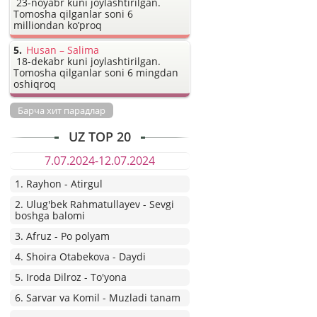
23-noyabr kuni joylashtirilgan.
Tomosha qilganlar soni 6
milliondan ko’proq
Husan – Salima
18-dekabr kuni joylashtirilgan.
Tomosha qilganlar soni 6 mingdan
oshiqroq
Барча хит парадлар
UZ TOP 20
7.07.2024-12.07.2024
1. Rayhon - Atirgul
2. Ulug'bek Rahmatullayev - Sevgi
boshga balomi
3. Afruz - Po polyam
4. Shoira Otabekova - Daydi
5. Iroda Dilroz - To'yona
6. Sarvar va Komil - Muzladi tanam