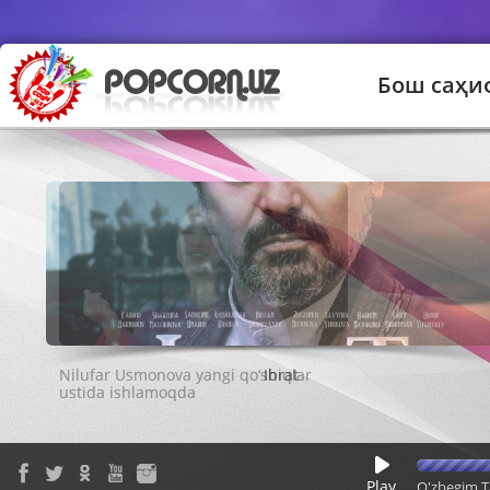
Бош саҳи
Ibrat
Play
O'zbegim T