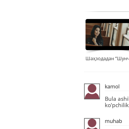
kamol
Bula ashi
ko'pchili
muhab