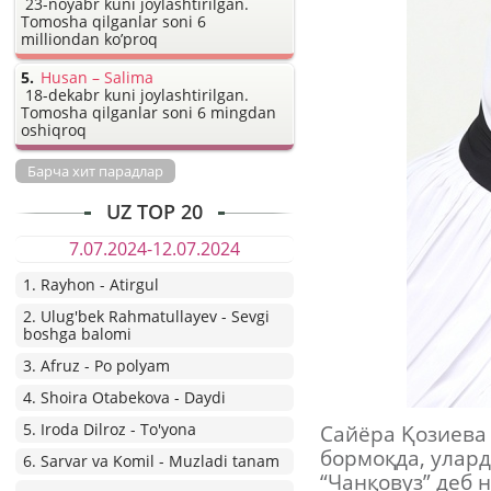
23-noyabr kuni joylashtirilgan.
Tomosha qilganlar soni 6
milliondan ko’proq
Husan – Salima
18-dekabr kuni joylashtirilgan.
Tomosha qilganlar soni 6 mingdan
oshiqroq
Барча хит парадлар
UZ TOP 20
7.07.2024-12.07.2024
1. Rayhon - Atirgul
2. Ulug'bek Rahmatullayev - Sevgi
boshga balomi
3. Afruz - Po polyam
4. Shoira Otabekova - Daydi
5. Iroda Dilroz - To'yona
Сайёра Қозиева 
бормоқда, улар
6. Sarvar va Komil - Muzladi tanam
“Чанқовуз” деб 