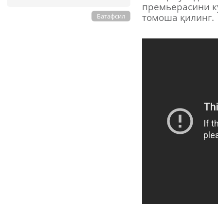
премьерасини к
томоша қилин
Батафсил