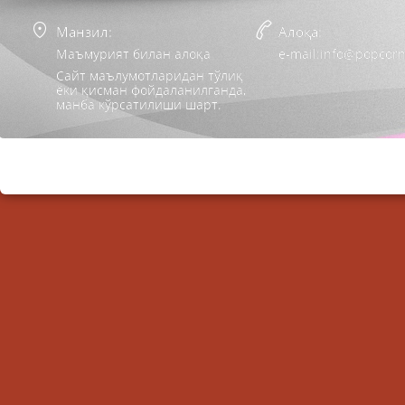
Манзил:
Алоқа:
Маъмурият билан алоқа
e-mail:info@popcorn
Сайт маълумотларидан тўлиқ
ёки қисман фойдаланилганда,
манба кўрсатилиши шарт.