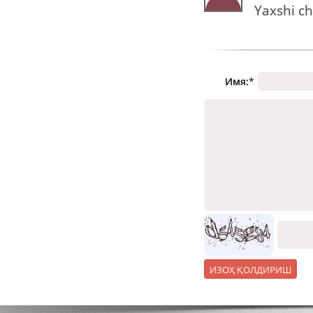
Yaxshi ch
Имя:
*