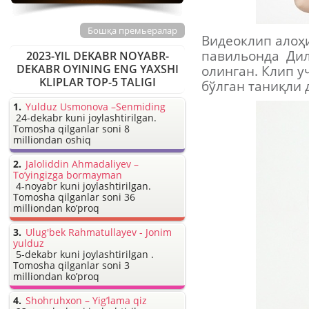
Бошқа премьералар
Видеоклип алоҳи
павильонда Дил
2023-YIL DEKABR NOYABR-
DEKABR OYINING ENG YAXSHI
олинган. Клип 
KLIPLAR TOP-5 TALIGI
бўлган таниқли
Yulduz Usmonova –Senmiding
24-dekabr kuni joylashtirilgan.
Tomosha qilganlar soni 8
milliondan oshiq
Jaloliddin Ahmadaliyev –
To’yingizga bormayman
4-noyabr kuni joylashtirilgan.
Tomosha qilganlar soni 36
milliondan ko’proq
Ulug'bek Rahmatullayev - Jonim
yulduz
5-dekabr kuni joylashtirilgan .
Tomosha qilganlar soni 3
milliondan ko’proq
Shohruhxon – Yig’lama qiz