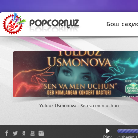
Бош саҳи
Yulduz Usmonova - Sen va men uchun
Play
O'zbegim T