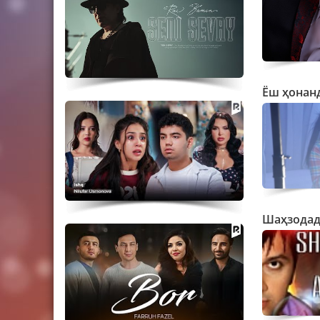
Ёш ҳонан
Шаҳзодад