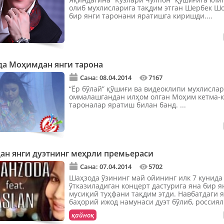
олиб мухлисларига тақдим этган Шербек Ш
бир янги таронани яратишга киришди....
да Моҳимдан янги тарона
Сана: 08.04.2014
7167
“Ёр бўлай” қўшиғи ва видеоклипи мухлисла
оммалашгандан илҳом олган Моҳим кетма-к
тароналар яратиш билан банд. ...
ан янги дуэтнинг меҳрли премьераси
Сана: 07.04.2014
5702
Шаҳзода ўзининг май ойининг илк 7 кунида
ўтказиладиган концерт дастурига яна бир я
мусиқий туҳфани тақдим этди. Навбатдаги 
баҳорий ижод намунаси дуэт бўлиб, россия
продюсер ва...
қайноқ