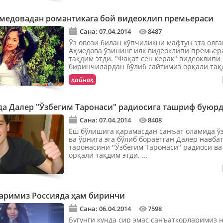
медовадан романтикага бой видеоклип премьераси
Сана: 07.04.2014
8487
Ўз овози билан кўпчиликни мафтун эта олг
Аҳмедова ўзининг илк видеоклипи премьер
тақдим этди. "Фақат сен керак" видеоклипи
биринчилардан бўлиб сайтимиз орқали та
этилмоқда. ...
қайноқ
да Далер "Ўзбегим Таронаси" радиосига ташриф буюр
Сана: 07.04.2014
8408
Ёш бўлишига қарамасдан санъат оламида ў
ва ўрнига эга бўлиб бораётган Далер навба
таронасини "Ўзбегим Таронаси" радиоси ва
орқали тақдим этди. ...
аримиз Россияда ҳам биринчи
Сана: 06.04.2014
7598
Бугунги кунда сир эмас санъаткорларимиз 