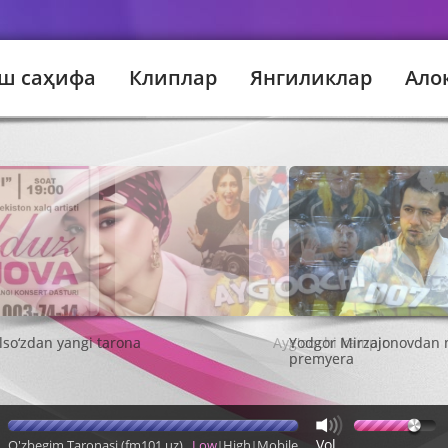
ш саҳифа
Клиплар
Янгиликлар
Ало
Ayg'oqchi kampir
Vol
O'zbegim Taronasi (fm101.uz)
Low
High
Mobile