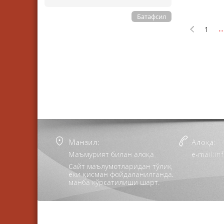
Батафсил
..
1
Манзил:
Алоқа:
Маъмурият билан алоқа
e-mail:i
Сайт маълумотларидан тўлиқ
ёки қисман фойдаланилганда,
манба кўрсатилиши шарт.