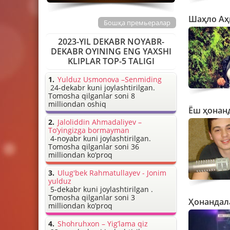
Шаҳло Аҳ
Бошқа премьералар
2023-YIL DEKABR NOYABR-
DEKABR OYINING ENG YAXSHI
KLIPLAR TOP-5 TALIGI
Yulduz Usmonova –Senmiding
24-dekabr kuni joylashtirilgan.
Tomosha qilganlar soni 8
milliondan oshiq
Ёш ҳонан
Jaloliddin Ahmadaliyev –
To’yingizga bormayman
4-noyabr kuni joylashtirilgan.
Tomosha qilganlar soni 36
milliondan ko’proq
Ulug'bek Rahmatullayev - Jonim
yulduz
5-dekabr kuni joylashtirilgan .
Tomosha qilganlar soni 3
Ҳонандал
milliondan ko’proq
Shohruhxon – Yig’lama qiz