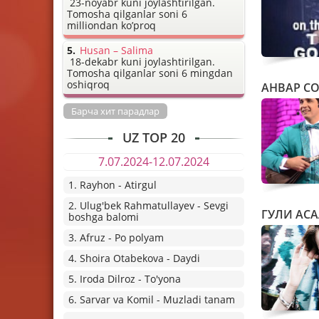
23-noyabr kuni joylashtirilgan.
Tomosha qilganlar soni 6
milliondan ko’proq
Husan – Salima
18-dekabr kuni joylashtirilgan.
Tomosha qilganlar soni 6 mingdan
oshiqroq
АНВАР С
Барча хит парадлар
UZ TOP 20
7.07.2024-12.07.2024
1. Rayhon - Atirgul
2. Ulug'bek Rahmatullayev - Sevgi
ГУЛИ АСА
boshga balomi
3. Afruz - Po polyam
4. Shoira Otabekova - Daydi
5. Iroda Dilroz - To'yona
6. Sarvar va Komil - Muzladi tanam