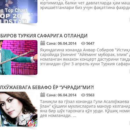
юртимизда, балки чет давлатларда ҳам ма
эришаётганлари биз учун фақатгина фахрдир
ОБИРОВ ТУРКИЯ САФАРИГА ОТЛАНДИ
Сана: 06.04.2014
5647
Яқиндагина хонанда Анвар Собиров "Истиқ
саройида ўзининг "Айёминг муборак, элим” 
номланган яккахон концерт дастурини тақд
этганидан сўнг 3 апрель куни Туркия сафари
ЛХЎЖАЕВАГА БЕВАФО ЁР “УЧРАДИ”МИ?!
Сана: 06.04.2014
5563
Таниқли ва гўзал хонанда Гули Асалхўжаева
ўлан” қўшиғи мухлисларига манзур келгани
яна бир шўх таронага қўл урди. Қўшиқ номи
дея номланади. ...