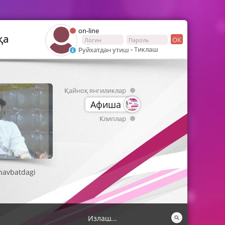
on-line
қа
ОК
-
Тиклаш
Руйхатдан утиш
Қайноқ янгиликлар
Афиша
Клиплар