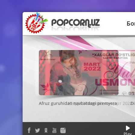
Бо
Юлдуз Усмонова концерт 2022
Play