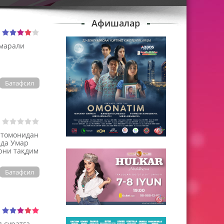
Афишалар
амарали
Батафсил
 томонидан
нда Умар
рни тақдим
Батафсил
 суратга