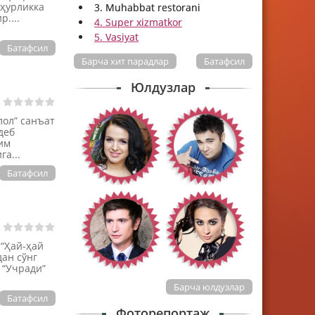
шҳурликка
3. Muhabbat restorani
....
4. Super xizmatkor
5. Vasiyat
Батафсил
Барча хит парадлар
Батафсил
Юлдузлар
лол” санъат
деб
им
га...
Батафсил
 “Ҳай-ҳай
дан сўнг
 “Учради”
Барча юлдузлар
Батафсил
Фоторепортаж