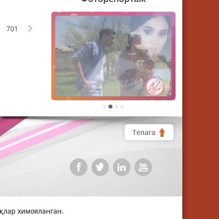
701
1
2
3
4
Тепага
уқлар химояланган.