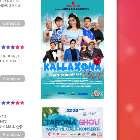
одиев яна
Батафсил
р орасида
ет янги
Батафсил
нги
янги
лик машҳур
Батафсил