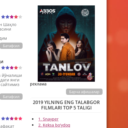
ан Шаҳло
асини
қдим
Батафсил
ди
з йўналиши
тдаги янги
реклама
 сайтимиз
Барча афишалар
Батафсил
2019 YILNING ENG TALABGOR
FILMLARI TOP 5 TALIGI
1. Snayper
2. Keksa bo'ydoq
нафақат