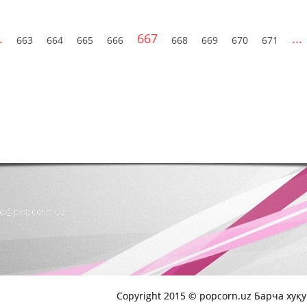
.
667
...
663
664
665
666
668
669
670
671
nfo@popcorn.uz
Copyright 2015 © popcorn.uz Барча хуқ