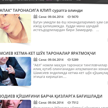
АПАК” ТАРОНАСИГА КЛИП суратга олинди
Сана: 09.04.2014
5670
Бугун умидли ва ёш хонандаларимиз ҳам с
ижод қилишмоқда. Худди мана шундай
истеъдодлилардан бири Замирдир. ...
МСИЕВ КЕТМА-КЕТ ШЎХ ТАРОНАЛАР ЯРАТМОҚЧИ
Сана: 09.04.2014
5289
“Аёл” номли маҳзун таронаси тингловчилар
илиқ кутиб олинганидан илҳомланган хона
Шамсиев эндиликда кетма-кет шўх қўшиқла
этишга киришган....
ШОДИЕВ ҚЎШИҒИНИ БАРЧА ҚИЗЛАРГА БАҒИШЛАДИ
Сана: 09.04.2014
7512
Яқиндагина “Кўзлари чўлпон” қўшиғига клип