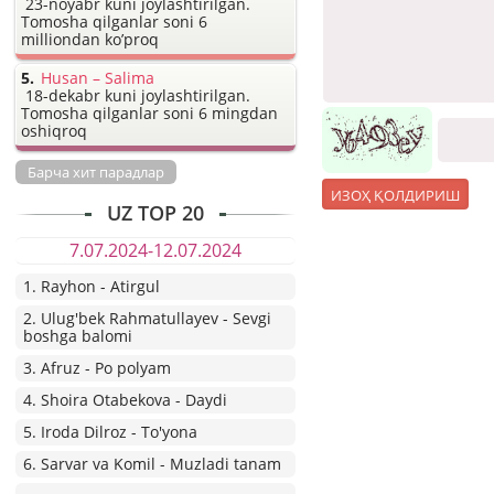
23-noyabr kuni joylashtirilgan.
Tomosha qilganlar soni 6
milliondan ko’proq
Husan – Salima
18-dekabr kuni joylashtirilgan.
Tomosha qilganlar soni 6 mingdan
oshiqroq
Барча хит парадлар
UZ TOP 20
7.07.2024-12.07.2024
1. Rayhon - Atirgul
2. Ulug'bek Rahmatullayev - Sevgi
boshga balomi
3. Afruz - Po polyam
4. Shoira Otabekova - Daydi
5. Iroda Dilroz - To'yona
6. Sarvar va Komil - Muzladi tanam