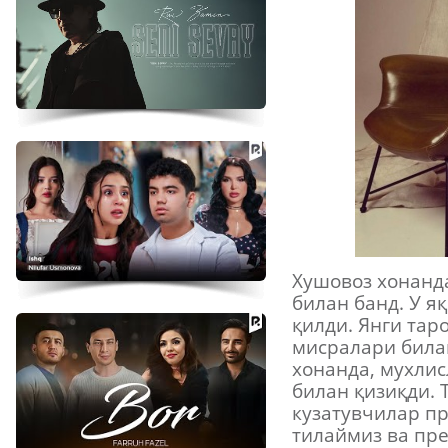
Хушовоз хонанд
билан банд. У я
қилди. Янги та
мисралари била
хонанда, мухли
билан қизиқди. 
кузатувчилар п
тилаймиз ва пр