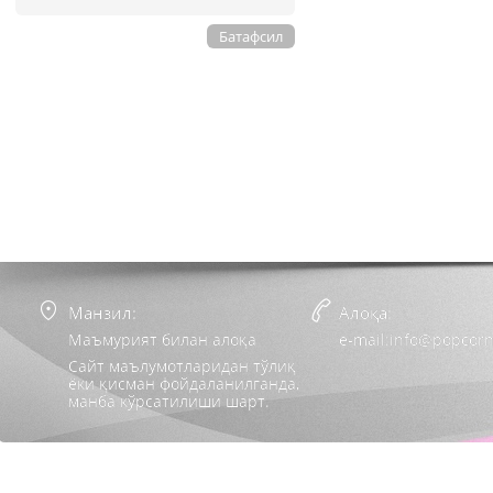
Батафсил
Манзил:
Алоқа:
Маъмурият билан алоқа
e-mail:info@popcorn
Сайт маълумотларидан тўлиқ
ёки қисман фойдаланилганда,
манба кўрсатилиши шарт.