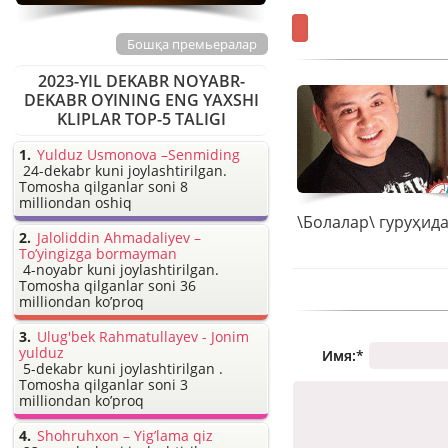
Бошқа премьералар
2023-YIL DEKABR NOYABR-
DEKABR OYINING ENG YAXSHI
KLIPLAR TOP-5 TALIGI
Yulduz Usmonova –Senmiding
24-dekabr kuni joylashtirilgan.
Tomosha qilganlar soni 8
milliondan oshiq
Jaloliddin Ahmadaliyev –
To’yingizga bormayman
4-noyabr kuni joylashtirilgan.
Tomosha qilganlar soni 36
milliondan ko’proq
Ulug'bek Rahmatullayev - Jonim
yulduz
Имя:
*
5-dekabr kuni joylashtirilgan .
Tomosha qilganlar soni 3
milliondan ko’proq
Shohruhxon – Yig’lama qiz