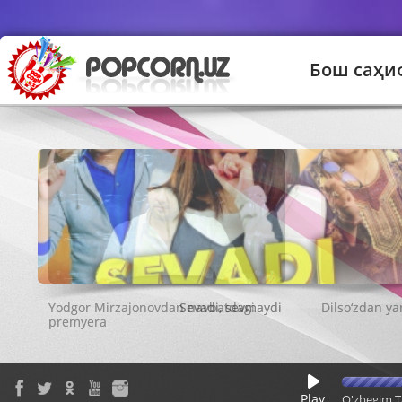
Бош саҳи
Sevadi, sevmaydi
Play
O'zbegim T