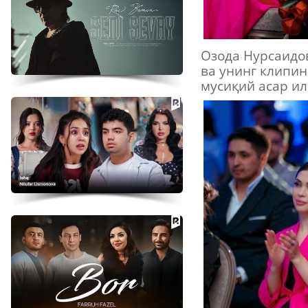
Озода Нурсаидов
ва унинг клипин
мусиқий асар ил