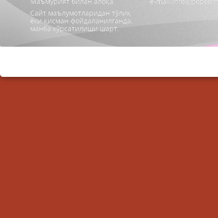
Маъмурият билан алоқа
e-mail:info@popcorn
Сайт маълумотларидан тўлиқ
ёки қисман фойдаланилганда,
манба кўрсатилиши шарт.