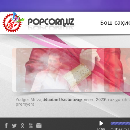
Бош саҳи
Nilufar Usmonova konsert 2023
Play
O'zbegim T