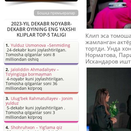
Бошқа премьералар
2023-YIL DEKABR NOYABR-
DEKABR OYINING ENG YAXSHI
KLIPLAR TOP-5 TALIGI
Клип эса томош
жамланган актё
Yulduz Usmonova –Senmiding
тортди. Унда хо
24-dekabr kuni joylashtirilgan.
Норматова, Пар
Tomosha qilganlar soni 8
milliondan oshiq
Искандаров ишт
Jaloliddin Ahmadaliyev –
To’yingizga bormayman
4-noyabr kuni joylashtirilgan.
Tomosha qilganlar soni 36
milliondan ko’proq
Ulug'bek Rahmatullayev - Jonim
yulduz
5-dekabr kuni joylashtirilgan .
Tomosha qilganlar soni 3
milliondan ko’proq
Shohruhxon – Yig’lama qiz