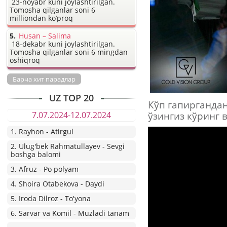
23-noyabr kuni joylashtirilgan.
Tomosha qilganlar soni 6
milliondan ko’proq
Husan – Salima
18-dekabr kuni joylashtirilgan.
Tomosha qilganlar soni 6 mingdan
oshiqroq
Барча хит парадлар
UZ TOP 20
Кўп гапиргандан
7.07.2024-12.07.2024
ўзингиз кўринг в
1. Rayhon - Atirgul
2. Ulug'bek Rahmatullayev - Sevgi
boshga balomi
3. Afruz - Po polyam
4. Shoira Otabekova - Daydi
5. Iroda Dilroz - To'yona
6. Sarvar va Komil - Muzladi tanam