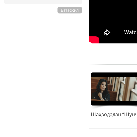
Батафсил