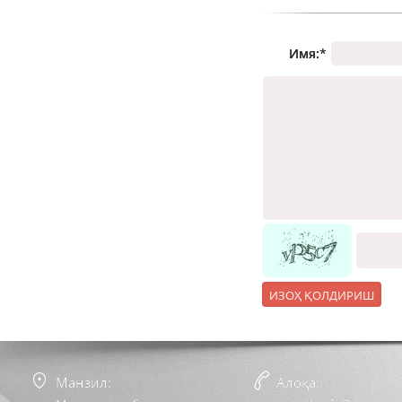
Имя:
*
Манзил:
Алоқа: