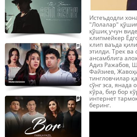
Истеъдодли хон
"Лолалар" қўшиғ
қўшиқ учун вид
клипмейкер Ёдг
клип ваъда қил
этилди. Трек ва
ансамблига ало
Адиз Ражабов, Ш
Файзиев, Жавоҳи
тингловчилар қ
сўнг эса, янада
кўра, бир бор к
интернет тармоқ
беринг.