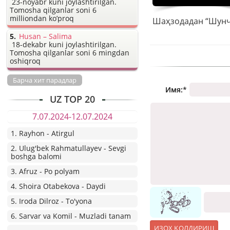
23-noyabr kuni joylashtirilgan.
Tomosha qilganlar soni 6
milliondan ko’proq
Husan – Salima
18-dekabr kuni joylashtirilgan.
Tomosha qilganlar soni 6 mingdan
oshiqroq
Барча хит парадлар
Имя:
*
UZ TOP 20
7.07.2024-12.07.2024
1. Rayhon - Atirgul
2. Ulug'bek Rahmatullayev - Sevgi
boshga balomi
3. Afruz - Po polyam
4. Shoira Otabekova - Daydi
5. Iroda Dilroz - To'yona
6. Sarvar va Komil - Muzladi tanam