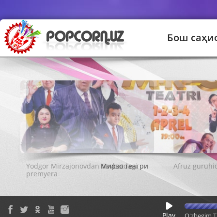
Бош саҳи
Мирзо театри
Play
O'zbegim T