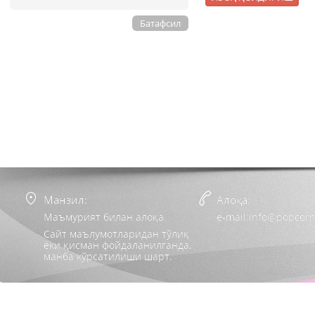
Батафсил
Манзил:
Алоқа:
Маъмурият билан алоқа
e-mail:info@popcorn
Сайт маълумотларидан тўлиқ
ёки қисман фойдаланилганда,
манба кўрсатилиши шарт.