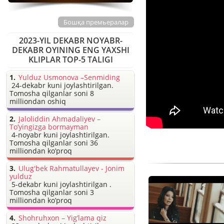
Бошқа премьералар
2023-YIL DEKABR NOYABR-
DEKABR OYINING ENG YAXSHI
KLIPLAR TOP-5 TALIGI
Yulduz Usmonova –Senmiding
24-dekabr kuni joylashtirilgan.
Tomosha qilganlar soni 8
milliondan oshiq
Jaloliddin Ahmadaliyev –
To’yingizga bormayman
4-noyabr kuni joylashtirilgan.
Tomosha qilganlar soni 36
milliondan ko’proq
Ulug'bek Rahmatullayev - Jonim
yulduz
5-dekabr kuni joylashtirilgan .
Tomosha qilganlar soni 3
milliondan ko’proq
Shohruhxon – Yig’lama qiz