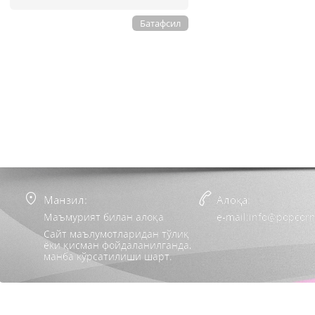
Батафсил
Манзил:
Алоқа:
Маъмурият билан алоқа
e-mail:info@popcorn
Сайт маълумотларидан тўлиқ
ёки қисман фойдаланилганда,
манба кўрсатилиши шарт.