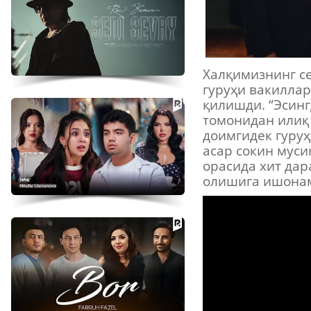
Халқимизнинг с
гуруҳи вакиллар
қилишди. “Эсинг
томонидан илиқ
доимгидек гуруҳ
асар сокин муси
орасида хит дар
олишига ишона