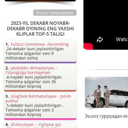
Бошқа премьералар
2023-YIL DEKABR NOYABR-
DEKABR OYINING ENG YAXSHI
KLIPLAR TOP-5 TALIGI
Yulduz Usmonova –Senmiding
24-dekabr kuni joylashtirilgan.
Tomosha qilganlar soni 8
milliondan oshiq
Jaloliddin Ahmadaliyev –
To’yingizga bormayman
4-noyabr kuni joylashtirilgan.
Tomosha qilganlar soni 36
milliondan ko’proq
Ulug'bek Rahmatullayev - Jonim
yulduz
5-dekabr kuni joylashtirilgan .
Tomosha qilganlar soni 3
milliondan ko’proq
Shohruhxon – Yig’lama qiz