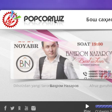
Бош саҳи
Баҳром Назаров
Play
O'zbegim T