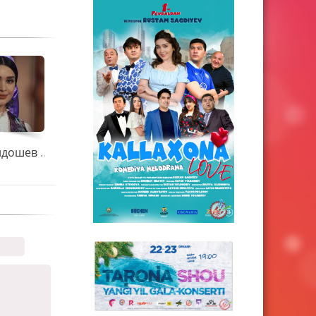
Абдурашид Йўлдошев \Рўмолда гўзалсан\