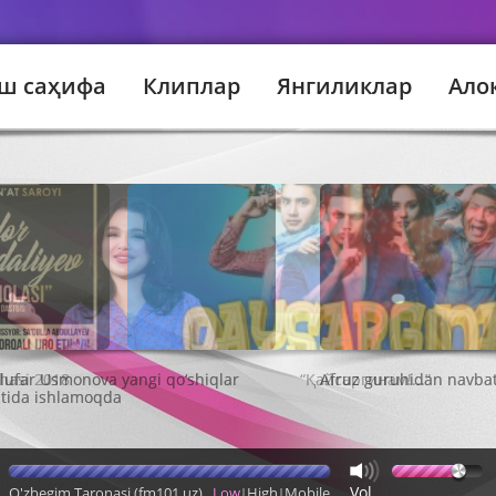
ш саҳифа
Клиплар
Янгиликлар
Ало
hasi 2018
“Қайсаргинам!...”
Vol
O'zbegim Taronasi (fm101.uz)
Low
High
Mobile