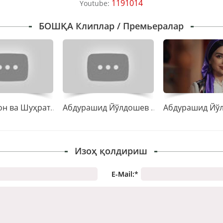
1191014
Youtube:
БОШҚА Клиплар / Премьералар
Шоҳруҳхон ва Шуҳрат Йўлдошев “Қизгина”
Абдурашид Йўлдошев - Мастонагинангман
Изоҳ қолдириш
E-Mail:
*