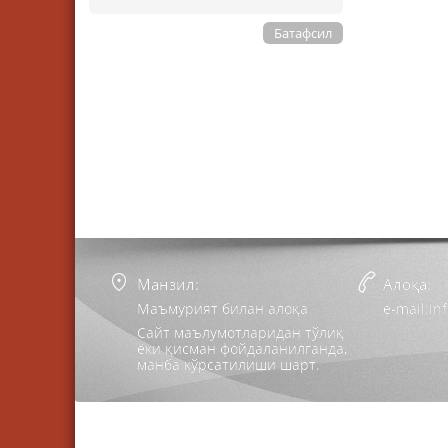
Батафсил
Манзил:
Алоқа:
Маъмурият билан алоқа
e-mail:i
Сайт маълумотларидан тўлиқ
ёки қисман фойдаланилганда,
манба кўрсатилиши шарт.