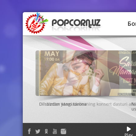
Бо
Sardor Mamadalievning konsert dasturi afis
Play