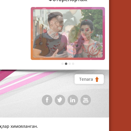
1
2
3
4
Тепага
уқлар химояланган.