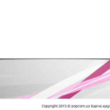
nfo@popcorn.uz
Copyright 2015 © popcorn.uz Барча хуқ