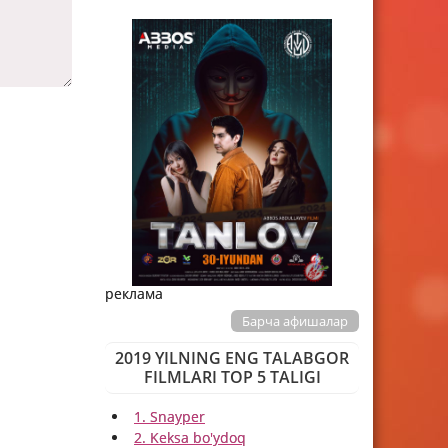
реклама
Барча афишалар
2019 YILNING ENG TALABGOR
FILMLARI TOP 5 TALIGI
1. Snayper
2. Keksa bo'ydoq