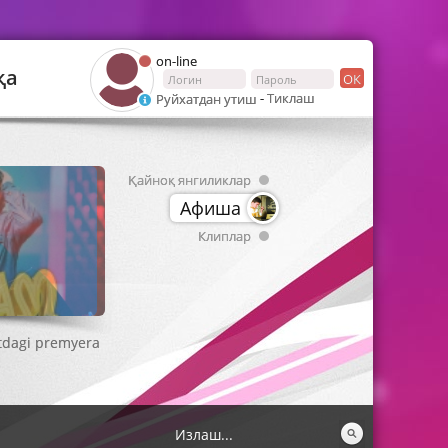
on-line
қа
ОК
-
Тиклаш
Руйхатдан утиш
Қайноқ янгиликлар
Афиша
Клиплар