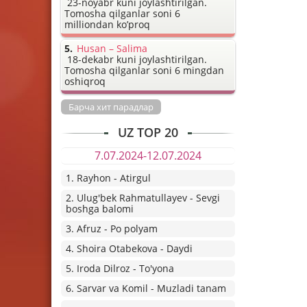
23-noyabr kuni joylashtirilgan.
Tomosha qilganlar soni 6
milliondan ko’proq
Husan – Salima
18-dekabr kuni joylashtirilgan.
Tomosha qilganlar soni 6 mingdan
oshiqroq
Барча хит парадлар
UZ TOP 20
7.07.2024-12.07.2024
1. Rayhon - Atirgul
2. Ulug'bek Rahmatullayev - Sevgi
boshga balomi
3. Afruz - Po polyam
4. Shoira Otabekova - Daydi
5. Iroda Dilroz - To'yona
6. Sarvar va Komil - Muzladi tanam