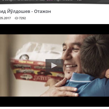
ид Йўлдошев - Отажон
05.2017
7292