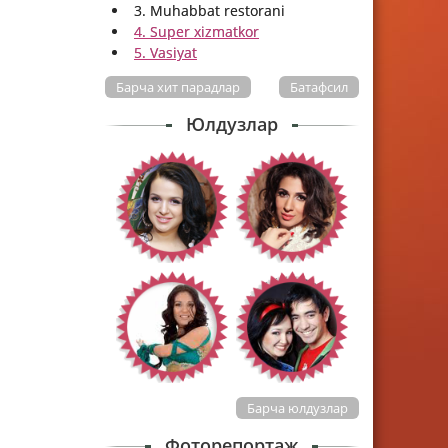
3. Muhabbat restorani
4. Super xizmatkor
5. Vasiyat
Барча хит парадлар
Батафсил
Юлдузлар
Барча юлдузлар
Фоторепортаж