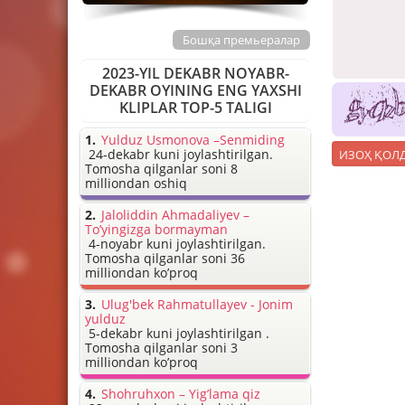
Бошқа премьералар
2023-YIL DEKABR NOYABR-
DEKABR OYINING ENG YAXSHI
KLIPLAR TOP-5 TALIGI
Yulduz Usmonova –Senmiding
24-dekabr kuni joylashtirilgan.
Tomosha qilganlar soni 8
milliondan oshiq
Jaloliddin Ahmadaliyev –
To’yingizga bormayman
4-noyabr kuni joylashtirilgan.
Tomosha qilganlar soni 36
milliondan ko’proq
Ulug'bek Rahmatullayev - Jonim
yulduz
5-dekabr kuni joylashtirilgan .
Tomosha qilganlar soni 3
milliondan ko’proq
Shohruhxon – Yig’lama qiz