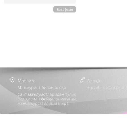
Батафсил
Манзил:
Алоқа:
Маъмурият билан алоқа
e-mail:info@popcorn
Сайт маълумотларидан тўлиқ
ёки қисман фойдаланилганда,
манба кўрсатилиши шарт.