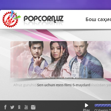
Бош саҳи
Sen uchun men filmi 5-maydan!
Play
O'zbegim T