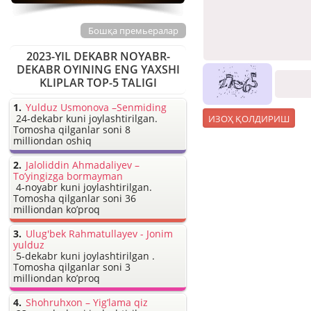
Бошқа премьералар
2023-YIL DEKABR NOYABR-
DEKABR OYINING ENG YAXSHI
KLIPLAR TOP-5 TALIGI
Yulduz Usmonova –Senmiding
24-dekabr kuni joylashtirilgan.
Tomosha qilganlar soni 8
milliondan oshiq
Jaloliddin Ahmadaliyev –
To’yingizga bormayman
4-noyabr kuni joylashtirilgan.
Tomosha qilganlar soni 36
milliondan ko’proq
Ulug'bek Rahmatullayev - Jonim
yulduz
5-dekabr kuni joylashtirilgan .
Tomosha qilganlar soni 3
milliondan ko’proq
Shohruhxon – Yig’lama qiz