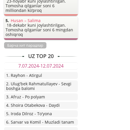
23-noyabr kuni joylashtirilgan.
Tomosha qilganlar soni 6
milliondan ko’proq
Husan – Salima
18-dekabr kuni joylashtirilgan.
Tomosha qilganlar soni 6 mingdan
oshiqroq
Барча хит парадлар
UZ TOP 20
7.07.2024-12.07.2024
1. Rayhon - Atirgul
2. Ulug'bek Rahmatullayev - Sevgi
boshga balomi
3. Afruz - Po polyam
4. Shoira Otabekova - Daydi
5. Iroda Dilroz - To'yona
6. Sarvar va Komil - Muzladi tanam