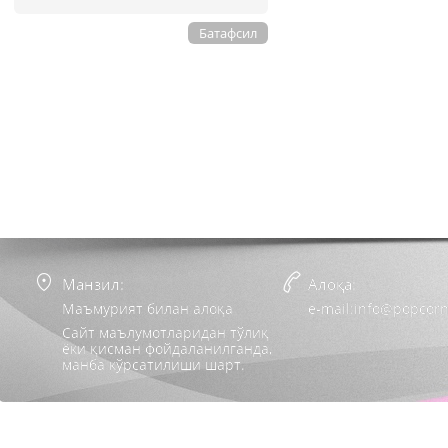
Батафсил
Манзил:
Алоқа:
Маъмурият билан алоқа
e-mail:info@popcorn
Сайт маълумотларидан тўлиқ
ёки қисман фойдаланилганда,
манба кўрсатилиши шарт.