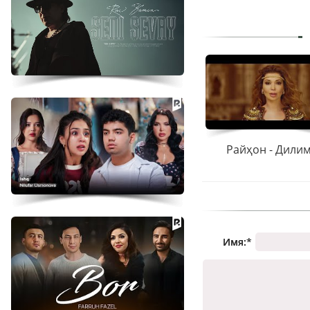
Райҳон - Дили
Имя:
*