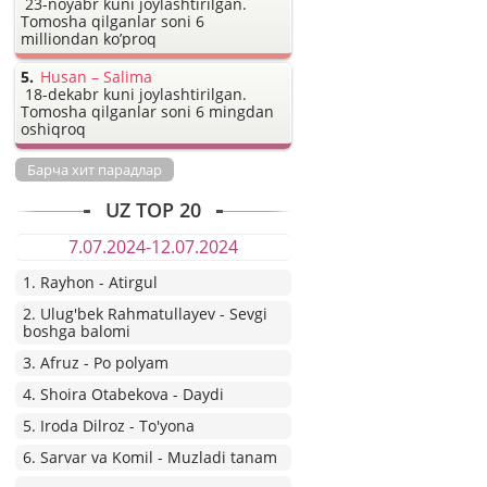
23-noyabr kuni joylashtirilgan.
Tomosha qilganlar soni 6
milliondan ko’proq
Husan – Salima
18-dekabr kuni joylashtirilgan.
Tomosha qilganlar soni 6 mingdan
oshiqroq
Барча хит парадлар
UZ TOP 20
7.07.2024-12.07.2024
1. Rayhon - Atirgul
2. Ulug'bek Rahmatullayev - Sevgi
boshga balomi
3. Afruz - Po polyam
4. Shoira Otabekova - Daydi
5. Iroda Dilroz - To'yona
6. Sarvar va Komil - Muzladi tanam