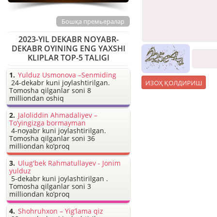
Бошқа премьералар
2023-YIL DEKABR NOYABR-
DEKABR OYINING ENG YAXSHI
KLIPLAR TOP-5 TALIGI
Yulduz Usmonova –Senmiding
24-dekabr kuni joylashtirilgan.
Tomosha qilganlar soni 8
milliondan oshiq
Jaloliddin Ahmadaliyev –
To’yingizga bormayman
4-noyabr kuni joylashtirilgan.
Tomosha qilganlar soni 36
milliondan ko’proq
Ulug'bek Rahmatullayev - Jonim
yulduz
5-dekabr kuni joylashtirilgan .
Tomosha qilganlar soni 3
milliondan ko’proq
Shohruhxon – Yig’lama qiz