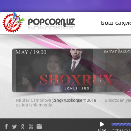
Бош саҳи
Shoxrux konsert 2018
Play
O'zbegim T