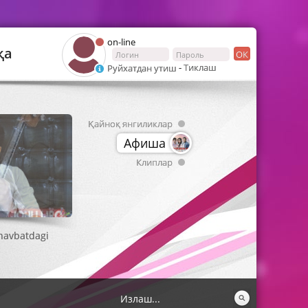
on-line
қа
ОК
-
Тиклаш
Руйхатдан утиш
Қайноқ янгиликлар
Афиша
Клиплар