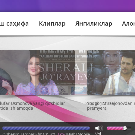
ш саҳифа
Клиплар
Янгиликлар
Ало
Sherali Jo'raev
Vol
O'zbegim Taronasi (fm101.uz)
Low
High
Mobile