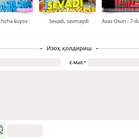
chcha kuyov
Sevadi, sevmaydi
Изоҳ қолдириш
E-Mail:
*