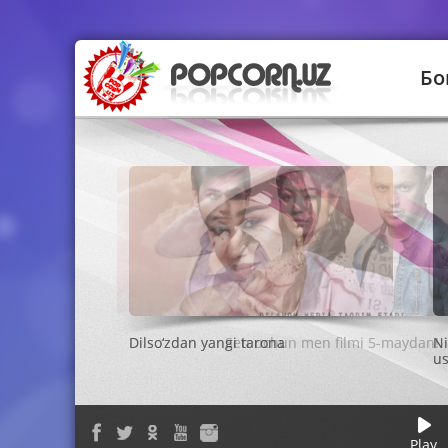
Бо
Sen uchun men filmi 5-maydan!
Play