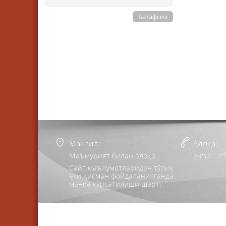
Батафсил
Манзил:
Алоқа:
Маъмурият билан алоқа
e-mail:i
Сайт маълумотларидан тўлиқ
ёки қисман фойдаланилганда,
манба кўрсатилиши шарт.