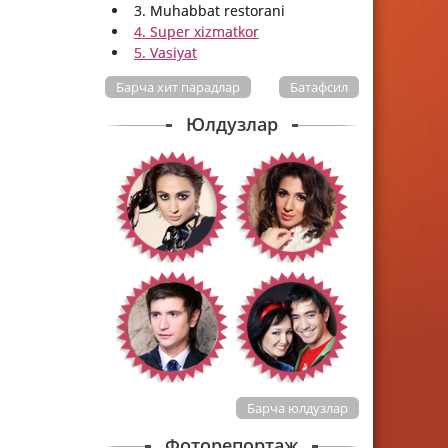
3. Muhabbat restorani
4. Super xizmatkor
5. Vasiyat
Барча хит парадлар
Батафсил
Юлдузлар
Барча юлдузлар
Фоторепортаж