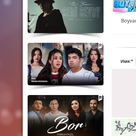
Boyva
Имя:
*