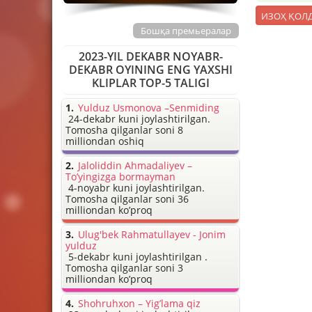
Бошқа премьералар
2023-YIL DEKABR NOYABR-
DEKABR OYINING ENG YAXSHI
KLIPLAR TOP-5 TALIGI
Yulduz Usmonova –Senmiding
24-dekabr kuni joylashtirilgan.
Tomosha qilganlar soni 8
milliondan oshiq
Jaloliddin Ahmadaliyev –
To’yingizga bormayman
4-noyabr kuni joylashtirilgan.
Tomosha qilganlar soni 36
milliondan ko’proq
Ulug'bek Rahmatullayev - Jonim
yulduz
5-dekabr kuni joylashtirilgan .
Tomosha qilganlar soni 3
milliondan ko’proq
Shohruhxon – Yig’lama qiz