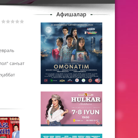
Афишалар
февраль
лол" санъат
уҳаббат