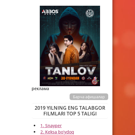
реклама
Барча афишалар
2019 YILNING ENG TALABGOR
FILMLARI TOP 5 TALIGI
1. Snayper
2. Keksa bo'ydoq