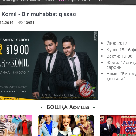
 Komil - Bir muhabbat qissasi
12.2016
10951
Йил: 2017
Куни: 15-16-
Вақти: 19:00
Жойи: "Истиқ
саройи
Номи: "Бир м
қиссаси"
БОШҚА Афиша