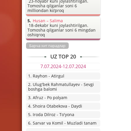
23-noyabr kuni joylashtirilgan.
Tomosha qilganlar soni 6
milliondan ko’proq
Husan – Salima
18-dekabr kuni joylashtirilgan.
Tomosha qilganlar soni 6 mingdan
oshiqroq
Барча хит парадлар
UZ TOP 20
7.07.2024-12.07.2024
1. Rayhon - Atirgul
2. Ulug'bek Rahmatullayev - Sevgi
boshga balomi
3. Afruz - Po polyam
4. Shoira Otabekova - Daydi
5. Iroda Dilroz - To'yona
6. Sarvar va Komil - Muzladi tanam