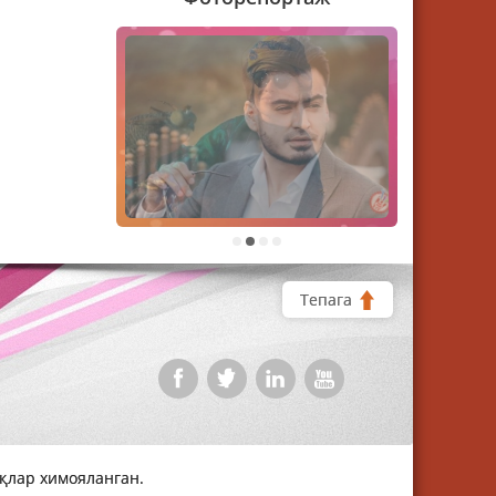
1
2
3
4
Тепага
уқлар химояланган.