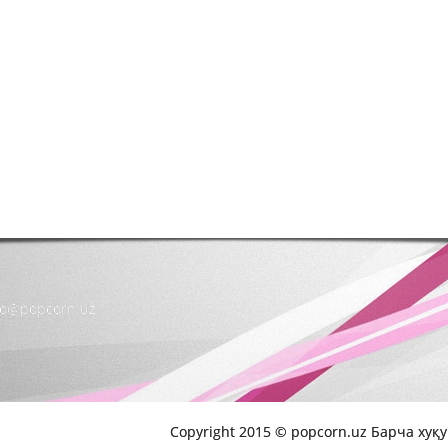
nfo@popcorn.uz
Copyright 2015 © popcorn.uz Барча хуқ