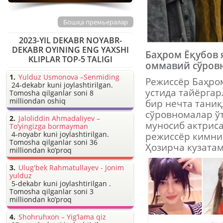
Бошқа премьералар
2023-YIL DEKABR NOYABR-
DEKABR OYINING ENG YAXSHI
Баҳром Ёқубов 
KLIPLAR TOP-5 TALIGI
оммавий сўров
Yulduz Usmonova –Senmiding
Режиссёр Баҳром
24-dekabr kuni joylashtirilgan.
устида тайёрга
Tomosha qilganlar soni 8
milliondan oshiq
бир нечта тани
сўровномалар ў
Jaloliddin Ahmadaliyev –
муносиб актриса
To’yingizga bormayman
4-noyabr kuni joylashtirilgan.
режиссёр кимни
Tomosha qilganlar soni 36
Ҳозирча кузатам
milliondan ko’proq
Ulug'bek Rahmatullayev - Jonim
yulduz
5-dekabr kuni joylashtirilgan .
Tomosha qilganlar soni 3
milliondan ko’proq
Shohruhxon – Yig’lama qiz