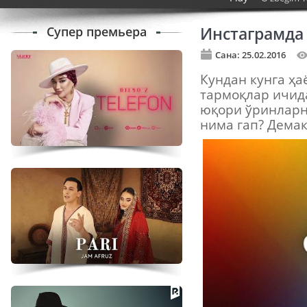
Супер премьера
Инстаграмда 
Сана: 25.02.2016
Кундан кунга ҳа
тармоқлар ичид
юқори ўринларн
нима гап? Демак