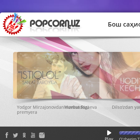
Бош саҳи
Munisa Rizaeva
Play
O'zbegim T