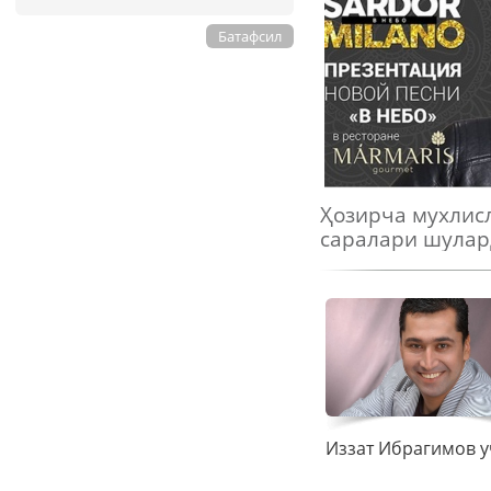
Батафсил
Ҳозирча мухлисл
саралари шулард