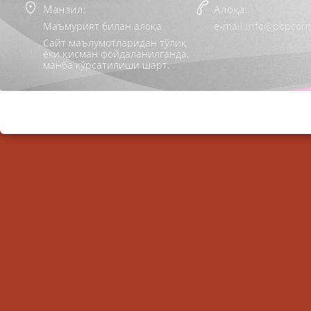
Манзил:
Алоқа:
Маъмурият билан алоқа
e-mail:info@popcorn
Сайт маълумотларидан тўлиқ
ёки қисман фойдаланилганда,
манба кўрсатилиши шарт.