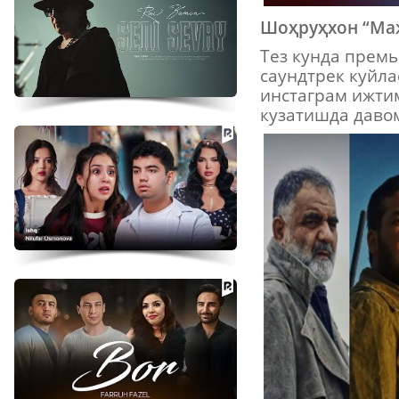
Шоҳруҳхон “Ма
Тез кунда прем
саундтрек куйла
инстаграм ижтим
кузатишда давом