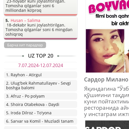
23-noyabr kuni joylashtirilgan.
Tomosha qilganlar soni 6
milliondan ko’proq
Husan – Salima
18-dekabr kuni joylashtirilgan.
Tomosha qilganlar soni 6 mingdan
oshiqroq
Барча хит парадлар
UZ TOP 20
7.07.2024-12.07.2024
1. Rayhon - Atirgul
Сардор Милано 
2. Ulug'bek Rahmatullayev - Sevgi
boshga balomi
Яқиндагина “Ўзб
қўшиғини тақди
3. Afruz - Po polyam
куни пойтахтим
4. Shoira Otabekova - Daydi
ресторанида айн
5. Iroda Dilroz - To'yona
у инстаграм иж
6. Sarvar va Komil - Muzladi tanam