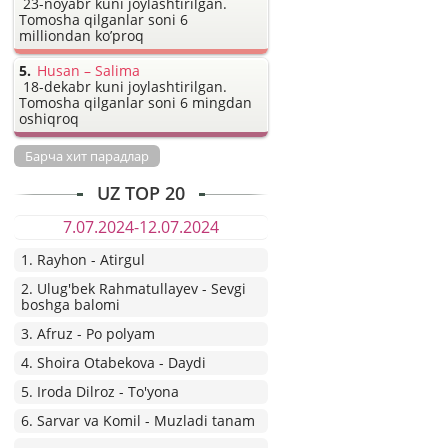
23-noyabr kuni joylashtirilgan.
Tomosha qilganlar soni 6
milliondan ko’proq
Husan – Salima
18-dekabr kuni joylashtirilgan.
Tomosha qilganlar soni 6 mingdan
oshiqroq
Барча хит парадлар
UZ TOP 20
7.07.2024-12.07.2024
1. Rayhon - Atirgul
2. Ulug'bek Rahmatullayev - Sevgi
boshga balomi
3. Afruz - Po polyam
4. Shoira Otabekova - Daydi
5. Iroda Dilroz - To'yona
6. Sarvar va Komil - Muzladi tanam