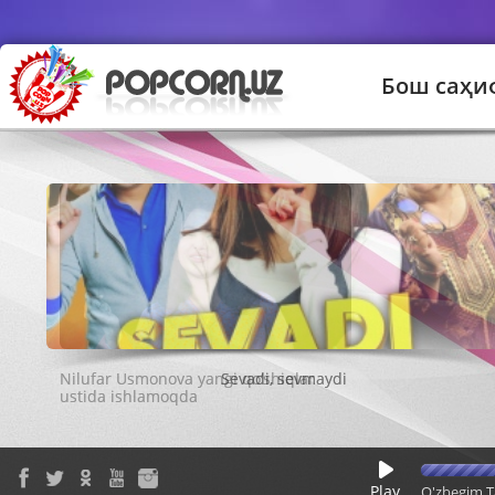
Бош саҳи
Sevadi, sevmaydi
Play
O'zbegim T