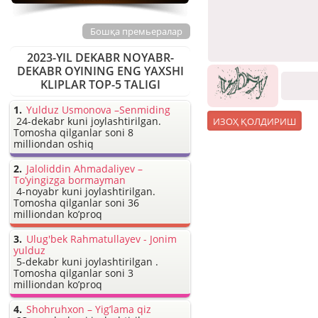
Бошқа премьералар
2023-YIL DEKABR NOYABR-
DEKABR OYINING ENG YAXSHI
KLIPLAR TOP-5 TALIGI
Yulduz Usmonova –Senmiding
24-dekabr kuni joylashtirilgan.
Tomosha qilganlar soni 8
milliondan oshiq
Jaloliddin Ahmadaliyev –
To’yingizga bormayman
4-noyabr kuni joylashtirilgan.
Tomosha qilganlar soni 36
milliondan ko’proq
Ulug'bek Rahmatullayev - Jonim
yulduz
5-dekabr kuni joylashtirilgan .
Tomosha qilganlar soni 3
milliondan ko’proq
Shohruhxon – Yig’lama qiz