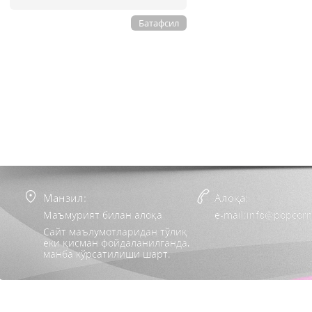
Батафсил
Манзил:
Алоқа:
Маъмурият билан алоқа
e-mail:info@popcorn
Сайт маълумотларидан тўлиқ
ёки қисман фойдаланилганда,
манба кўрсатилиши шарт.