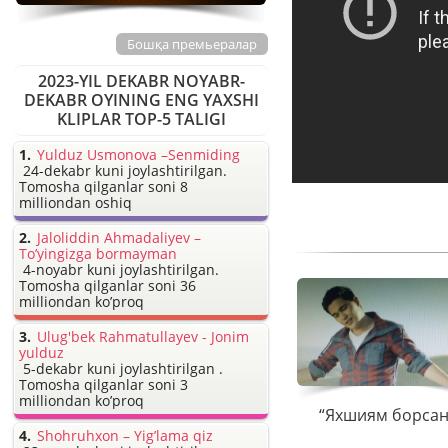
Бошқа премьералар
2023-YIL DEKABR NOYABR-
DEKABR OYINING ENG YAXSHI
KLIPLAR TOP-5 TALIGI
Yulduz Usmonova –Senmiding
24-dekabr kuni joylashtirilgan.
Tomosha qilganlar soni 8
milliondan oshiq
Jaloliddin Ahmadaliyev –
To’yingizga bormayman
4-noyabr kuni joylashtirilgan.
Tomosha qilganlar soni 36
milliondan ko’proq
Ulug'bek Rahmatullayev - Jonim
yulduz
5-dekabr kuni joylashtirilgan .
Tomosha qilganlar soni 3
milliondan ko’proq
“Яхшиям борсан”
Shohruhxon – Yig’lama qiz