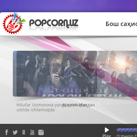
Бош саҳи
Арслон Изидан
Play
O'zbegim T