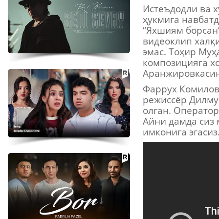
Истеъдодли ва 
ҳукмига навбат
“Яхшиям борсан”
видеоклип халқи
эмас. Тоҳир Муҳ
композицияга хо
Аранжировкасин
Фаррух Комилов
режиссёр Дилму
олган. Операто
Айни дамда сиз
имконига эгасиз