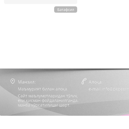
Батафсил
Манзил:
Алоқа:
Маъмурият билан алоқа
e-mail:info@popcorn
Сайт маълумотларидан тўлиқ
ёки қисман фойдаланилганда,
манба кўрсатилиши шарт.