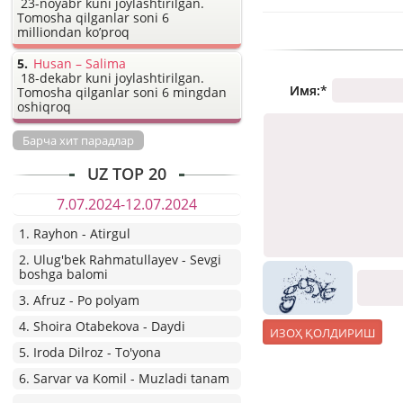
23-noyabr kuni joylashtirilgan.
Tomosha qilganlar soni 6
milliondan ko’proq
Husan – Salima
18-dekabr kuni joylashtirilgan.
Имя:
*
Tomosha qilganlar soni 6 mingdan
oshiqroq
Барча хит парадлар
UZ TOP 20
7.07.2024-12.07.2024
1. Rayhon - Atirgul
2. Ulug'bek Rahmatullayev - Sevgi
boshga balomi
3. Afruz - Po polyam
4. Shoira Otabekova - Daydi
5. Iroda Dilroz - To'yona
6. Sarvar va Komil - Muzladi tanam