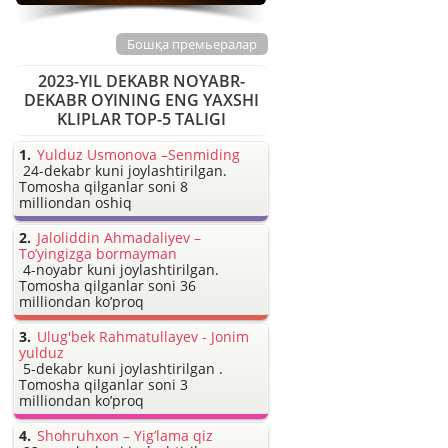
Бошқа премьералар
2023-YIL DEKABR NOYABR-
DEKABR OYINING ENG YAXSHI
KLIPLAR TOP-5 TALIGI
Yulduz Usmonova –Senmiding
24-dekabr kuni joylashtirilgan.
Tomosha qilganlar soni 8
milliondan oshiq
Jaloliddin Ahmadaliyev –
To’yingizga bormayman
4-noyabr kuni joylashtirilgan.
Tomosha qilganlar soni 36
milliondan ko’proq
Ulug'bek Rahmatullayev - Jonim
yulduz
5-dekabr kuni joylashtirilgan .
Tomosha qilganlar soni 3
milliondan ko’proq
Shohruhxon – Yig’lama qiz