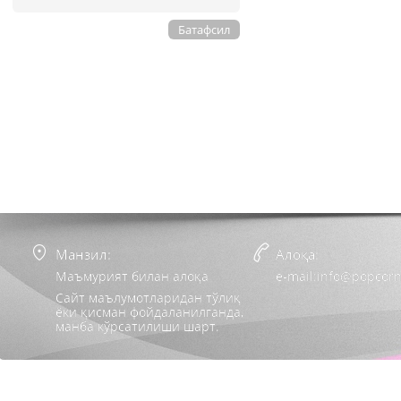
Батафсил
Манзил:
Алоқа:
Маъмурият билан алоқа
e-mail:info@popcorn
Сайт маълумотларидан тўлиқ
ёки қисман фойдаланилганда,
манба кўрсатилиши шарт.