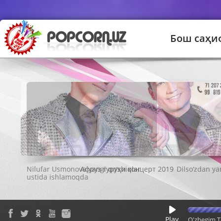
Бош саҳи
Афруз гуруҳи концерт 2019
Play
O'zbegim T