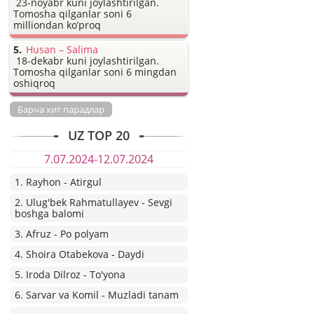
23-noyabr kuni joylashtirilgan.
Tomosha qilganlar soni 6
milliondan ko’proq
Husan – Salima
18-dekabr kuni joylashtirilgan.
Tomosha qilganlar soni 6 mingdan
oshiqroq
Барча хит парадлар
UZ TOP 20
7.07.2024-12.07.2024
1. Rayhon - Atirgul
2. Ulug'bek Rahmatullayev - Sevgi
boshga balomi
3. Afruz - Po polyam
4. Shoira Otabekova - Daydi
5. Iroda Dilroz - To'yona
6. Sarvar va Komil - Muzladi tanam