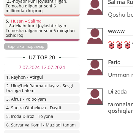
Salima R
23-noyabr kuni joylashtirilgan.
Tomosha qilganlar soni 6
milliondan ko’proq
Qoshu bo
Husan – Salima
18-dekabr kuni joylashtirilgan.
wwww
Tomosha qilganlar soni 6 mingdan
oshiqroq
Барча хит парадлар
UZ TOP 20
Farid
7.07.2024-12.07.2024
Ummon 
1. Rayhon - Atirgul
2. Ulug'bek Rahmatullayev - Sevgi
boshga balomi
Dilzoda
3. Afruz - Po polyam
taronalar
4. Shoira Otabekova - Daydi
qoshiqla
5. Iroda Dilroz - To'yona
6. Sarvar va Komil - Muzladi tanam