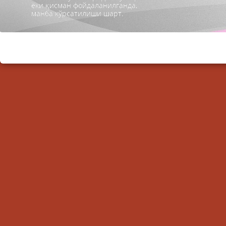
ёки қисман фойдаланилганда,
манба кўрсатилиши шарт.