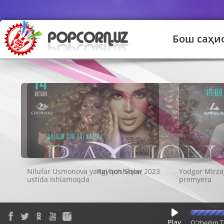
Бош саҳи
Rayhon Show 2023
Play
O'zbegim T