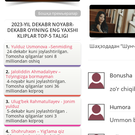
Бошқа премьералар
2023-YIL DEKABR NOYABR-
DEKABR OYINING ENG YAXSHI
KLIPLAR TOP-5 TALIGI
Yulduz Usmonova –Senmiding
24-dekabr kuni joylashtirilgan.
Tomosha qilganlar soni 8
milliondan oshiq
Jaloliddin Ahmadaliyev –
Bonusha
To’yingizga bormayman
4-noyabr kuni joylashtirilgan.
Tomosha qilganlar soni 36
zo'r chiq
milliondan ko’proq
Ulug'bek Rahmatullayev - Jonim
yulduz
Humora
5-dekabr kuni joylashtirilgan .
Tomosha qilganlar soni 3
Ummon b
milliondan ko’proq
Shohruhxon – Yig’lama qiz