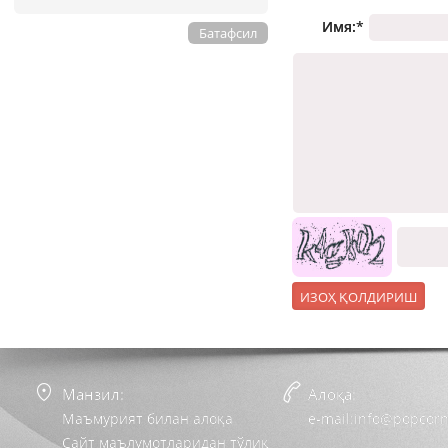
Имя:
*
Батафсил
Манзил:
Алоқа:
Маъмурият билан алоқа
e-mail:info@popcorn
Сайт маълумотларидан тўлиқ