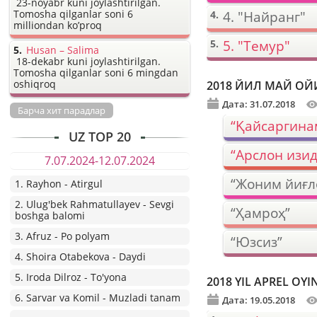
23-noyabr kuni joylashtirilgan.
Tomosha qilganlar soni 6
4. "Найранг"
milliondan ko’proq
5. "Темур"
Husan – Salima
18-dekabr kuni joylashtirilgan.
Tomosha qilganlar soni 6 mingdan
oshiqroq
2018 ЙИЛ МАЙ ОЙ
Дата: 31.07.2018
Барча хит парадлар
“Қайсаргина
UZ TOP 20
“Арслон изид
7.07.2024-12.07.2024
“Жоним йиғл
1. Rayhon - Atirgul
2. Ulug'bek Rahmatullayev - Sevgi
“Ҳамроҳ”
boshga balomi
3. Afruz - Po polyam
“Юзсиз”
4. Shoira Otabekova - Daydi
5. Iroda Dilroz - To'yona
2018 YIL APREL OY
6. Sarvar va Komil - Muzladi tanam
Дата: 19.05.2018