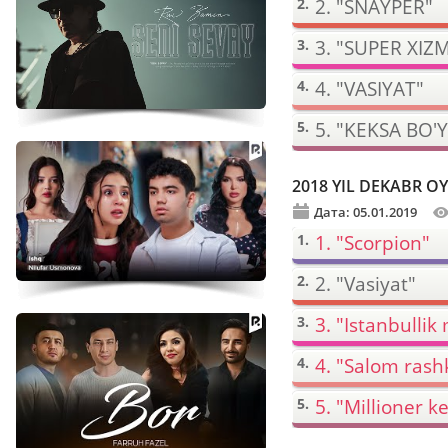
2. "SNAYPER"
3. "SUPER XI
4. "VASIYAT"
5. "KEKSA BO
2018 YIL DEKABR OY
Дата: 05.01.2019
1. "Scorpion"
2. "Vasiyat"
3. "Istanbullik 
4. "Salom rash
5. "Millioner ke