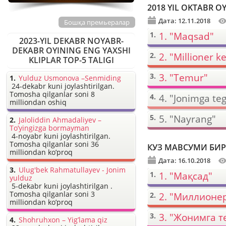
2018 YIL OKTABR O
Дата: 12.11.2018
Бошқа премьералар
1. "Maqsad"
2023-YIL DEKABR NOYABR-
DEKABR OYINING ENG YAXSHI
2. "Millioner ke
KLIPLAR TOP-5 TALIGI
3. "Temur"
Yulduz Usmonova –Senmiding
24-dekabr kuni joylashtirilgan.
Tomosha qilganlar soni 8
4. "Jonimga te
milliondan oshiq
5. "Nayrang"
Jaloliddin Ahmadaliyev –
To’yingizga bormayman
4-noyabr kuni joylashtirilgan.
Tomosha qilganlar soni 36
milliondan ko’proq
Дата: 16.10.2018
Ulug'bek Rahmatullayev - Jonim
1. "Мақсад"
yulduz
5-dekabr kuni joylashtirilgan .
Tomosha qilganlar soni 3
2. "Миллионе
milliondan ko’proq
3. "Жонимга т
Shohruhxon – Yig’lama qiz