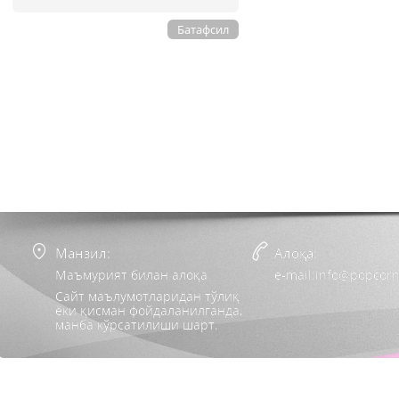
Батафсил
Манзил:
Алоқа:
Маъмурият билан алоқа
e-mail:info@popcorn
Сайт маълумотларидан тўлиқ
ёки қисман фойдаланилганда,
манба кўрсатилиши шарт.