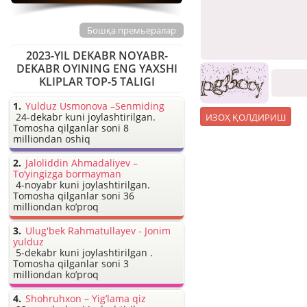
Бошқа премьералар
2023-YIL DEKABR NOYABR-
DEKABR OYINING ENG YAXSHI
KLIPLAR TOP-5 TALIGI
Yulduz Usmonova –Senmiding
24-dekabr kuni joylashtirilgan.
Tomosha qilganlar soni 8
milliondan oshiq
Jaloliddin Ahmadaliyev –
To’yingizga bormayman
4-noyabr kuni joylashtirilgan.
Tomosha qilganlar soni 36
milliondan ko’proq
Ulug'bek Rahmatullayev - Jonim
yulduz
5-dekabr kuni joylashtirilgan .
Tomosha qilganlar soni 3
milliondan ko’proq
Shohruhxon – Yig’lama qiz