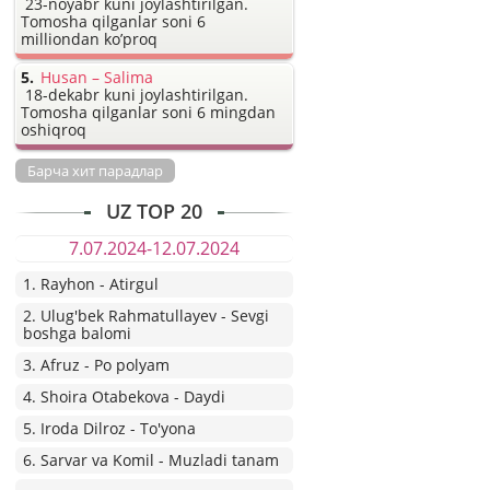
23-noyabr kuni joylashtirilgan.
Tomosha qilganlar soni 6
milliondan ko’proq
Husan – Salima
18-dekabr kuni joylashtirilgan.
Tomosha qilganlar soni 6 mingdan
oshiqroq
Барча хит парадлар
UZ TOP 20
7.07.2024-12.07.2024
1. Rayhon - Atirgul
2. Ulug'bek Rahmatullayev - Sevgi
boshga balomi
3. Afruz - Po polyam
4. Shoira Otabekova - Daydi
5. Iroda Dilroz - To'yona
6. Sarvar va Komil - Muzladi tanam