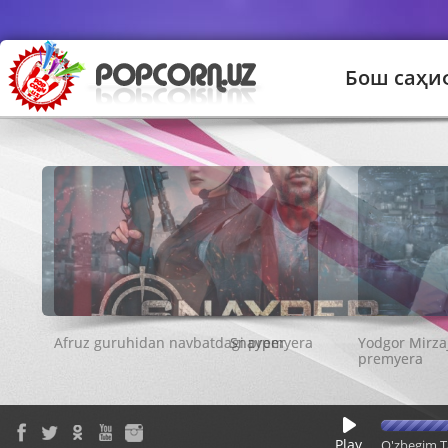
Бош саҳи
Snayper
Play
O'zbegim T