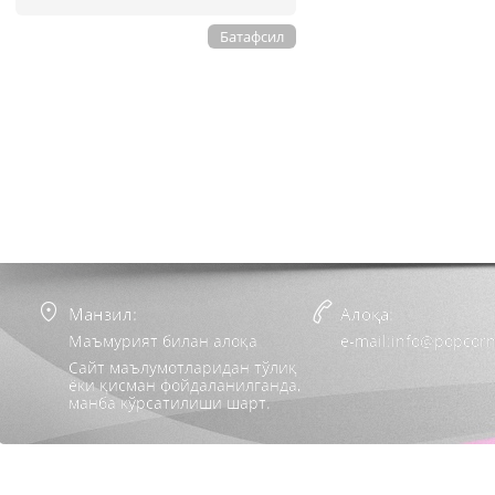
Батафсил
Манзил:
Алоқа:
Маъмурият билан алоқа
e-mail:info@popcorn
Сайт маълумотларидан тўлиқ
ёки қисман фойдаланилганда,
манба кўрсатилиши шарт.