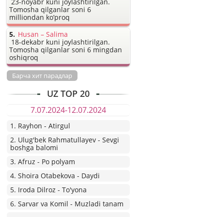
23-noyabr kuni joylashtirilgan.
Tomosha qilganlar soni 6
milliondan ko’proq
Husan – Salima
18-dekabr kuni joylashtirilgan.
Tomosha qilganlar soni 6 mingdan
oshiqroq
Барча хит парадлар
UZ TOP 20
7.07.2024-12.07.2024
1. Rayhon - Atirgul
2. Ulug'bek Rahmatullayev - Sevgi
boshga balomi
3. Afruz - Po polyam
4. Shoira Otabekova - Daydi
5. Iroda Dilroz - To'yona
6. Sarvar va Komil - Muzladi tanam