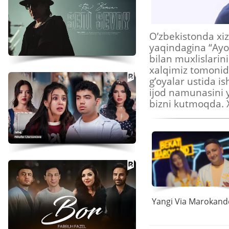
O’zbekistonda xi
yaqindagina “Ayo
bilan muxlislarin
xalqimiz tomonid
g’oyalar ustida is
ijod namunasini 
bizni kutmoqda. 