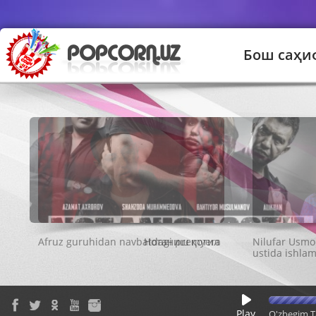
Бош саҳи
Нотаниш қотил
Play
O'zbegim T