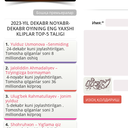
Бошқа премьералар
Имя:
*
2023-YIL DEKABR NOYABR-
DEKABR OYINING ENG YAXSHI
KLIPLAR TOP-5 TALIGI
Yulduz Usmonova –Senmiding
24-dekabr kuni joylashtirilgan.
Tomosha qilganlar soni 8
milliondan oshiq
Jaloliddin Ahmadaliyev –
To’yingizga bormayman
4-noyabr kuni joylashtirilgan.
Tomosha qilganlar soni 36
milliondan ko’proq
Ulug'bek Rahmatullayev - Jonim
yulduz
5-dekabr kuni joylashtirilgan .
Tomosha qilganlar soni 3
milliondan ko’proq
Shohruhxon – Yig’lama qiz