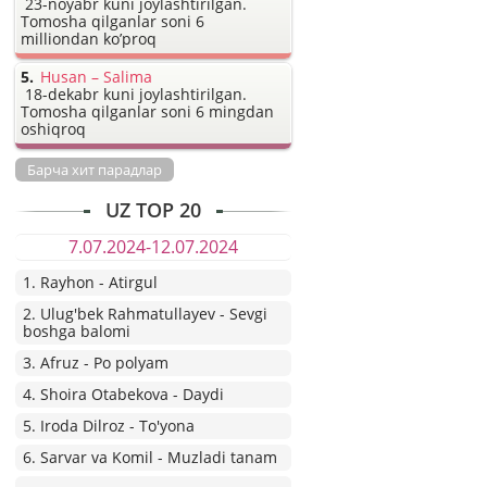
23-noyabr kuni joylashtirilgan.
Tomosha qilganlar soni 6
milliondan ko’proq
Husan – Salima
18-dekabr kuni joylashtirilgan.
Tomosha qilganlar soni 6 mingdan
oshiqroq
Барча хит парадлар
UZ TOP 20
7.07.2024-12.07.2024
1. Rayhon - Atirgul
2. Ulug'bek Rahmatullayev - Sevgi
boshga balomi
3. Afruz - Po polyam
4. Shoira Otabekova - Daydi
5. Iroda Dilroz - To'yona
6. Sarvar va Komil - Muzladi tanam