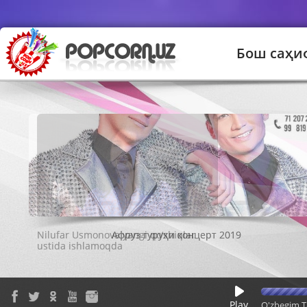
Бош саҳи
Афруз гуруҳи концерт 2019
Play
O'zbegim T