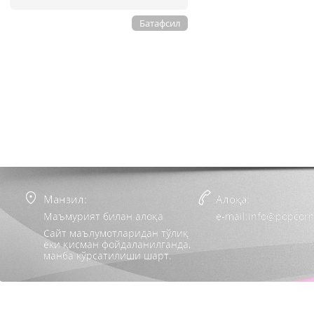
Батафсил
Манзил:
Алоқа:
Маъмурият билан алоқа
e-mail:info@popcorn
Сайт маълумотларидан тўлиқ
ёки қисман фойдаланилганда,
манба кўрсатилиши шарт.