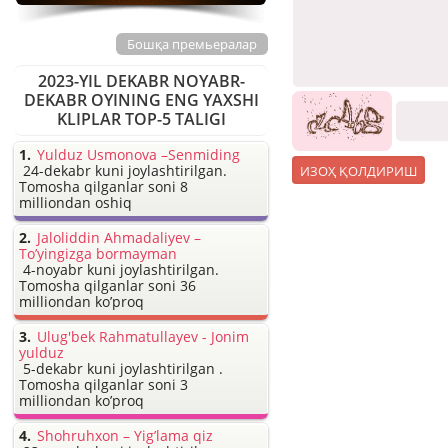
Бошқа премьералар
2023-YIL DEKABR NOYABR-
DEKABR OYINING ENG YAXSHI
KLIPLAR TOP-5 TALIGI
Yulduz Usmonova –Senmiding
24-dekabr kuni joylashtirilgan.
Tomosha qilganlar soni 8
milliondan oshiq
Jaloliddin Ahmadaliyev –
To’yingizga bormayman
4-noyabr kuni joylashtirilgan.
Tomosha qilganlar soni 36
milliondan ko’proq
Ulug'bek Rahmatullayev - Jonim
yulduz
5-dekabr kuni joylashtirilgan .
Tomosha qilganlar soni 3
milliondan ko’proq
Shohruhxon – Yig’lama qiz