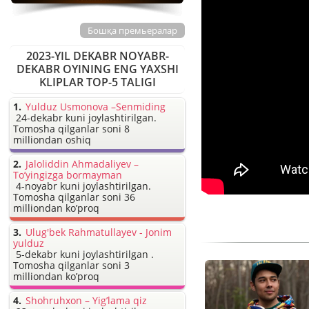
Бошқа премьералар
2023-YIL DEKABR NOYABR-
DEKABR OYINING ENG YAXSHI
KLIPLAR TOP-5 TALIGI
Yulduz Usmonova –Senmiding
24-dekabr kuni joylashtirilgan.
Tomosha qilganlar soni 8
milliondan oshiq
Jaloliddin Ahmadaliyev –
To’yingizga bormayman
4-noyabr kuni joylashtirilgan.
Tomosha qilganlar soni 36
milliondan ko’proq
Ulug'bek Rahmatullayev - Jonim
yulduz
5-dekabr kuni joylashtirilgan .
Tomosha qilganlar soni 3
milliondan ko’proq
Shohruhxon – Yig’lama qiz