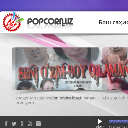
Бош саҳи
Seni o'zim boy qilaman
Play
O'zbegim T