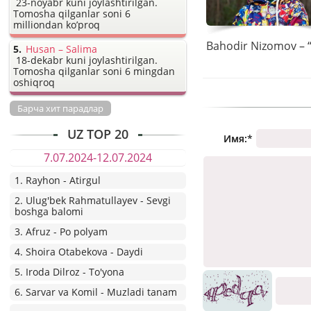
23-noyabr kuni joylashtirilgan.
Tomosha qilganlar soni 6
milliondan ko’proq
Husan – Salima
18-dekabr kuni joylashtirilgan.
Tomosha qilganlar soni 6 mingdan
oshiqroq
Барча хит парадлар
UZ TOP 20
Имя:
*
7.07.2024-12.07.2024
1. Rayhon - Atirgul
2. Ulug'bek Rahmatullayev - Sevgi
boshga balomi
3. Afruz - Po polyam
4. Shoira Otabekova - Daydi
5. Iroda Dilroz - To'yona
6. Sarvar va Komil - Muzladi tanam