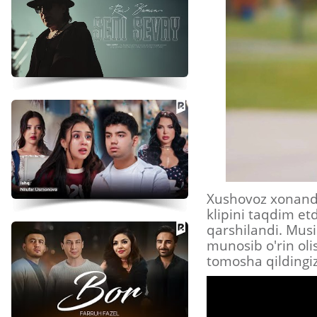
Xushovoz xonanda
klipini taqdim etd
qarshilandi. Musi
munosib o'rin oli
tomosha qildingiz