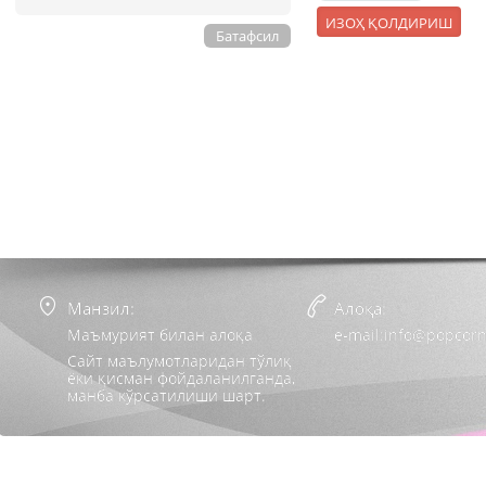
Батафсил
Манзил:
Алоқа:
Маъмурият билан алоқа
e-mail:info@popcorn
Сайт маълумотларидан тўлиқ
ёки қисман фойдаланилганда,
манба кўрсатилиши шарт.