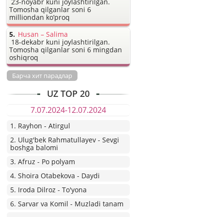
23-noyabr kuni joylashtirilgan.
Tomosha qilganlar soni 6
milliondan ko’proq
Husan – Salima
18-dekabr kuni joylashtirilgan.
Tomosha qilganlar soni 6 mingdan
oshiqroq
Барча хит парадлар
UZ TOP 20
7.07.2024-12.07.2024
1. Rayhon - Atirgul
2. Ulug'bek Rahmatullayev - Sevgi
boshga balomi
3. Afruz - Po polyam
4. Shoira Otabekova - Daydi
5. Iroda Dilroz - To'yona
6. Sarvar va Komil - Muzladi tanam