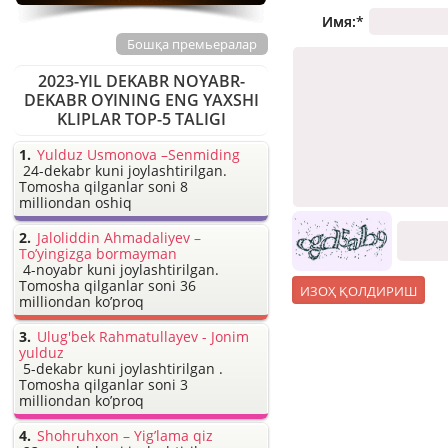
Имя:
*
Бошқа премьералар
2023-YIL DEKABR NOYABR-
DEKABR OYINING ENG YAXSHI
KLIPLAR TOP-5 TALIGI
Yulduz Usmonova –Senmiding
24-dekabr kuni joylashtirilgan.
Tomosha qilganlar soni 8
milliondan oshiq
Jaloliddin Ahmadaliyev –
To’yingizga bormayman
4-noyabr kuni joylashtirilgan.
Tomosha qilganlar soni 36
milliondan ko’proq
Ulug'bek Rahmatullayev - Jonim
yulduz
5-dekabr kuni joylashtirilgan .
Tomosha qilganlar soni 3
milliondan ko’proq
Shohruhxon – Yig’lama qiz