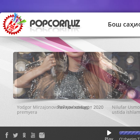
Бош саҳи
Райҳон концерт 2020
Play
O'zbegim T