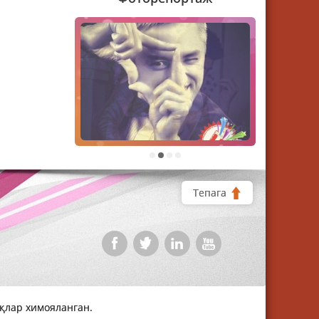
1
2
3
4
Тепага
уқлар химояланган.