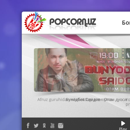
Бо
Бунёдбек Саидов - Отам дуоси
Play