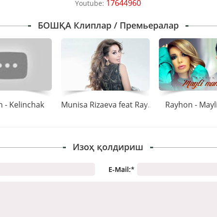
17644960
Youtube:
БОШҚА Клиплар / Премьералар
 - Kelinchak
Munisa Rizaeva feat Rayhon - Bor yoki yo\'q
Rayhon - May
Изоҳ қолдириш
E-Mail:
*