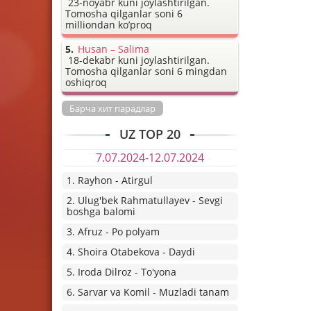
23-noyabr kuni joylashtirilgan.
Tomosha qilganlar soni 6
milliondan ko’proq
Husan – Salima
18-dekabr kuni joylashtirilgan.
Tomosha qilganlar soni 6 mingdan
oshiqroq
Барча хит парадлар
UZ TOP 20
7.07.2024-12.07.2024
1. Rayhon - Atirgul
2. Ulug'bek Rahmatullayev - Sevgi
boshga balomi
3. Afruz - Po polyam
4. Shoira Otabekova - Daydi
5. Iroda Dilroz - To'yona
6. Sarvar va Komil - Muzladi tanam