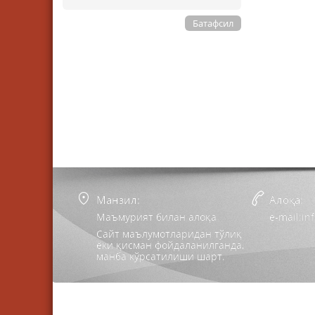
Батафсил
Манзил:
Алоқа:
Маъмурият билан алоқа
e-mail:i
Сайт маълумотларидан тўлиқ
ёки қисман фойдаланилганда,
манба кўрсатилиши шарт.