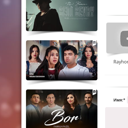
Rayhon
Имя:
*