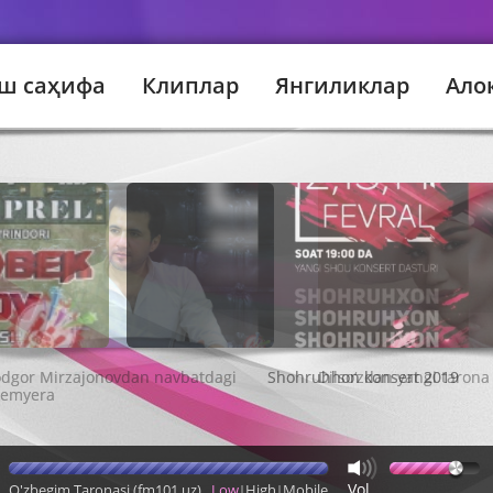
ш саҳифа
Клиплар
Янгиликлар
Ало
Shohruhhon konsert 2019
Vol
O'zbegim Taronasi (fm101.uz)
Low
High
Mobile