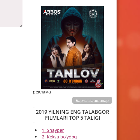
реклама
Барча афишалар
2019 YILNING ENG TALABGOR
FILMLARI TOP 5 TALIGI
1. Snayper
2. Keksa bo'ydoq