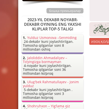
Бошқа премьералар
2023-YIL DEKABR NOYABR-
DEKABR OYINING ENG YAXSHI
KLIPLAR TOP-5 TALIGI
Yulduz Usmonova –Senmiding
24-dekabr kuni joylashtirilgan.
Tomosha qilganlar soni 8
milliondan oshiq
Jaloliddin Ahmadaliyev –
To’yingizga bormayman
4-noyabr kuni joylashtirilgan.
Tomosha qilganlar soni 36
milliondan ko’proq
Ulug'bek Rahmatullayev - Jonim
yulduz
5-dekabr kuni joylashtirilgan .
Tomosha qilganlar soni 3
milliondan ko’proq
Shohruhxon – Yig’lama qiz