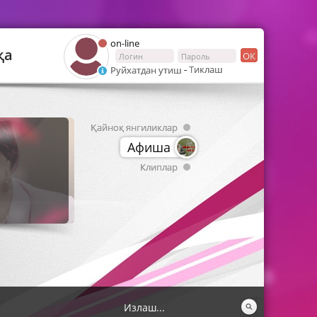
on-line
қа
ОК
-
Тиклаш
Руйхатдан утиш
Қайноқ янгиликлар
Афиша
Клиплар