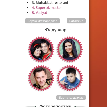
3. Muhabbat restorani
4. Super xizmatkor
5. Vasiyat
Барча хит парадлар
Батафсил
Юлдузлар
Барча юлдузлар
Фоторепортаж