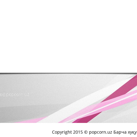
nfo@popcorn.uz
Copyright 2015 © popcorn.uz Барча хуқ