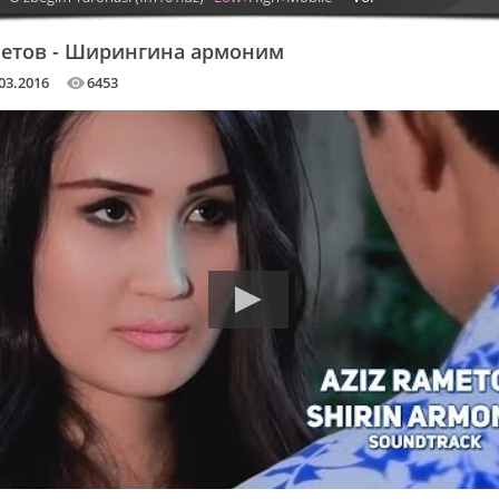
метов - Ширингина армоним
03.2016
6453