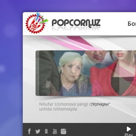
Бо
"Қочқин"
Play