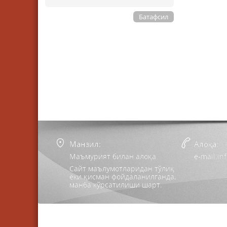
Батафсил
Манзил:
Алоқа:
Маъмурият билан алоқа
e-mail:i
Сайт маълумотларидан тўлиқ
ёки қисман фойдаланилганда,
манба кўрсатилиши шарт.