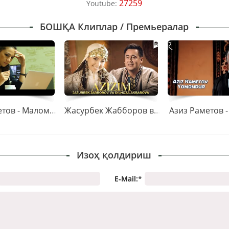
27259
Youtube:
БОШҚА Клиплар / Премьералар
Азиз Раметов - Маломатлар
Жасурбек Жабборов ва Дилноза Акбарова - Азизим
Азиз Раметов 
Изоҳ қолдириш
E-Mail:
*