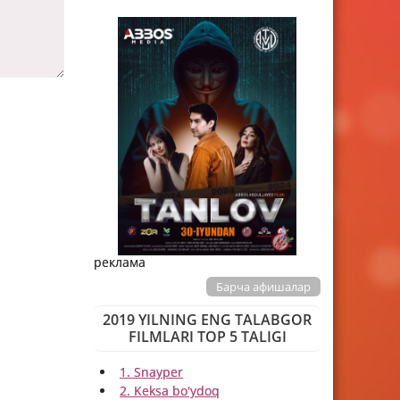
реклама
Барча афишалар
2019 YILNING ENG TALABGOR
FILMLARI TOP 5 TALIGI
1. Snayper
2. Keksa bo'ydoq