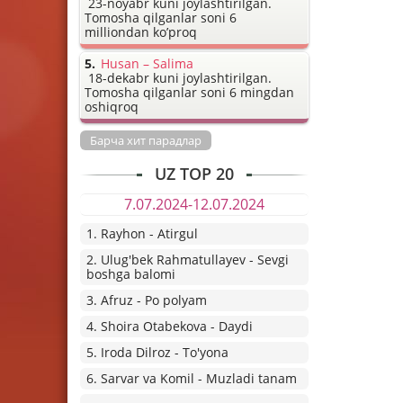
23-noyabr kuni joylashtirilgan.
Tomosha qilganlar soni 6
milliondan ko’proq
Husan – Salima
18-dekabr kuni joylashtirilgan.
Tomosha qilganlar soni 6 mingdan
oshiqroq
Барча хит парадлар
UZ TOP 20
7.07.2024-12.07.2024
1. Rayhon - Atirgul
2. Ulug'bek Rahmatullayev - Sevgi
boshga balomi
3. Afruz - Po polyam
4. Shoira Otabekova - Daydi
5. Iroda Dilroz - To'yona
6. Sarvar va Komil - Muzladi tanam