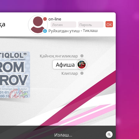
on-line
қа
ОК
-
Тиклаш
Руйхатдан утиш
Қайноқ янгиликлар
Афиша
Клиплар