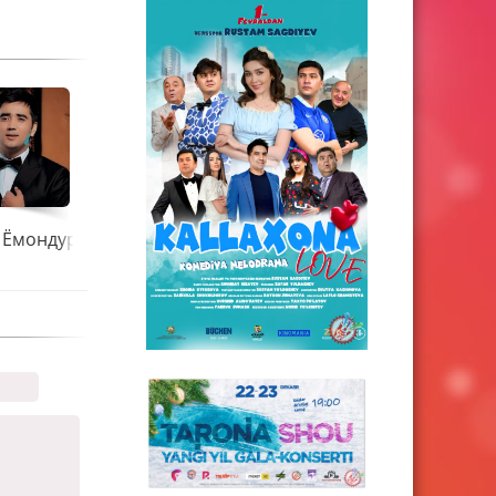
- Ёмондур