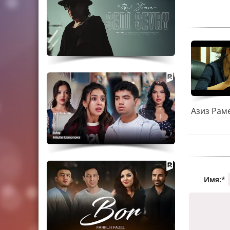
Имя:
*