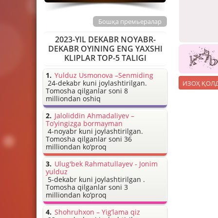
Бошқа премьералар
2023-YIL DEKABR NOYABR-
DEKABR OYINING ENG YAXSHI
KLIPLAR TOP-5 TALIGI
Yulduz Usmonova –Senmiding
24-dekabr kuni joylashtirilgan.
Tomosha qilganlar soni 8
milliondan oshiq
Jaloliddin Ahmadaliyev –
To’yingizga bormayman
4-noyabr kuni joylashtirilgan.
Tomosha qilganlar soni 36
milliondan ko’proq
Ulug'bek Rahmatullayev - Jonim
yulduz
5-dekabr kuni joylashtirilgan .
Tomosha qilganlar soni 3
milliondan ko’proq
Shohruhxon – Yig’lama qiz