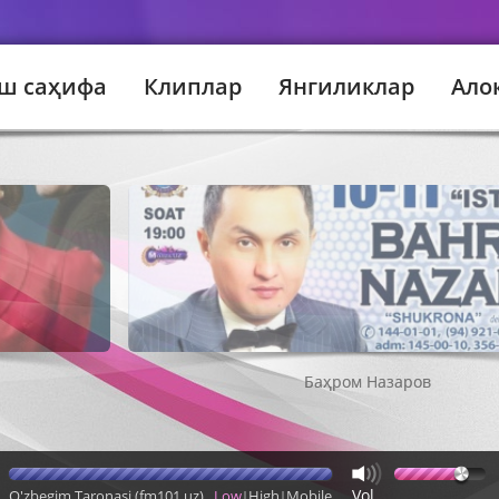
ш саҳифа
Клиплар
Янгиликлар
Ало
Баҳром Назаров
Vol
O'zbegim Taronasi (fm101.uz)
Low
High
Mobile