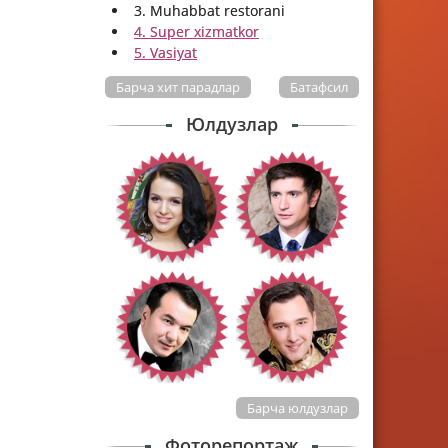
3. Muhabbat restorani
4. Super xizmatkor
5. Vasiyat
Барча хит парадлар
Батафсил
Юлдузлар
Барча юлдузлар
Фоторепортаж