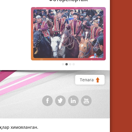
1
2
3
4
Тепага
уқлар химояланган.