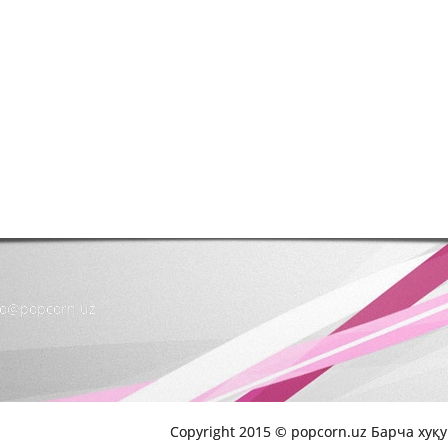
nfo@popcorn.uz
Copyright 2015 © popcorn.uz Барча хуқ