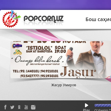
Бош саҳи
Kaniza - Ey voy
Bahrom Nazarov - Uzr go'zal
Жасур Умиров
Лола - Севгимсан
Арслан Эсенов - Глаза
Юлдуз 
Play
O'zbegim T