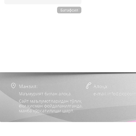
Батафсил
Манзил:
Алоқа:
Маъмурият билан алоқа
e-mail:info@popcorn
Сайт маълумотларидан тўлиқ
ёки қисман фойдаланилганда,
манба кўрсатилиши шарт.