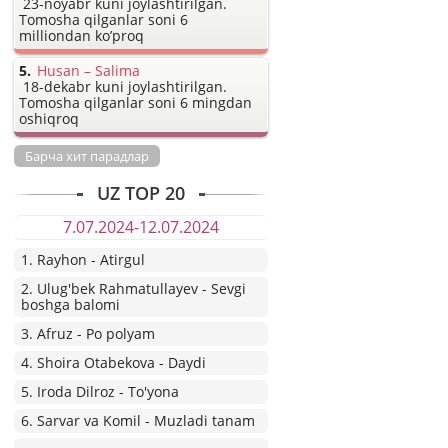
23-noyabr kuni joylashtirilgan.
Tomosha qilganlar soni 6
milliondan ko’proq
Husan – Salima
18-dekabr kuni joylashtirilgan.
Tomosha qilganlar soni 6 mingdan
oshiqroq
Барча хит парадлар
UZ TOP 20
7.07.2024-12.07.2024
1. Rayhon - Atirgul
2. Ulug'bek Rahmatullayev - Sevgi
boshga balomi
3. Afruz - Po polyam
4. Shoira Otabekova - Daydi
5. Iroda Dilroz - To'yona
6. Sarvar va Komil - Muzladi tanam