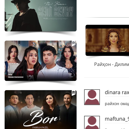
Райҳон - Дили
dinara ra
райхон ома
maftuna_