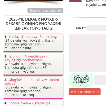
Rayxonni bu 
tuyuldi....
Бошқа премьералар
2023-YIL DEKABR NOYABR-
DEKABR OYINING ENG YAXSHI
KLIPLAR TOP-5 TALIGI
Имя:
*
Yulduz Usmonova –Senmiding
24-dekabr kuni joylashtirilgan.
Tomosha qilganlar soni 8
milliondan oshiq
Jaloliddin Ahmadaliyev –
To’yingizga bormayman
4-noyabr kuni joylashtirilgan.
Tomosha qilganlar soni 36
milliondan ko’proq
Ulug'bek Rahmatullayev - Jonim
yulduz
5-dekabr kuni joylashtirilgan .
Tomosha qilganlar soni 3
milliondan ko’proq
Shohruhxon – Yig’lama qiz