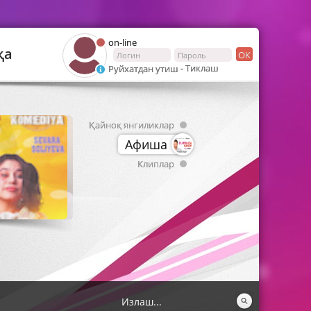
on-line
қа
ОК
-
Тиклаш
Руйхатдан утиш
Қайноқ янгиликлар
Афиша
Клиплар