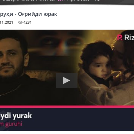
руҳи - Оғрийди юрак
11.2021
4231