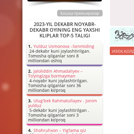
Бошқа премьералар
2023-YIL DEKABR NOYABR-
DEKABR OYINING ENG YAXSHI
KLIPLAR TOP-5 TALIGI
Yulduz Usmonova –Senmiding
24-dekabr kuni joylashtirilgan.
Tomosha qilganlar soni 8
milliondan oshiq
Jaloliddin Ahmadaliyev –
To’yingizga bormayman
4-noyabr kuni joylashtirilgan.
Tomosha qilganlar soni 36
milliondan ko’proq
Ulug'bek Rahmatullayev - Jonim
yulduz
5-dekabr kuni joylashtirilgan .
Tomosha qilganlar soni 3
milliondan ko’proq
Shohruhxon – Yig’lama qiz