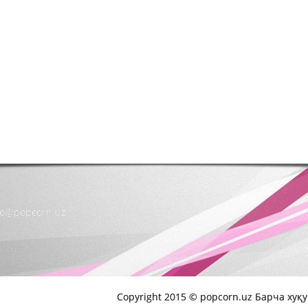
nfo@popcorn.uz
Copyright 2015 © popcorn.uz Барча хуқ