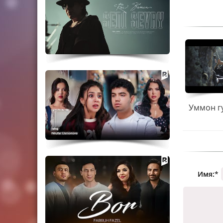
Уммон гу
Имя:
*