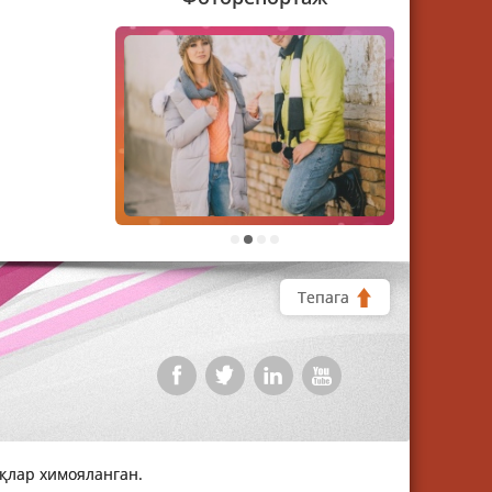
1
2
3
4
Тепага
уқлар химояланган.