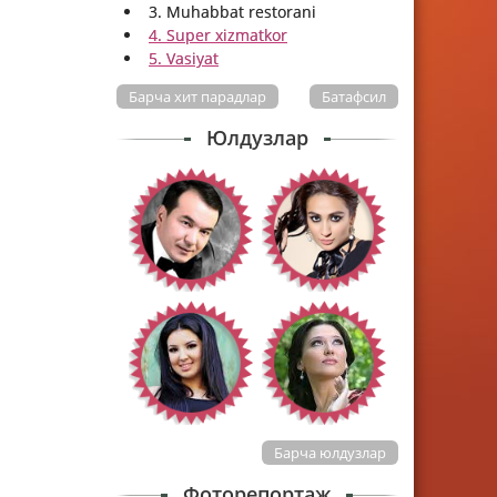
3. Muhabbat restorani
4. Super xizmatkor
5. Vasiyat
Барча хит парадлар
Батафсил
Юлдузлар
Барча юлдузлар
Фоторепортаж