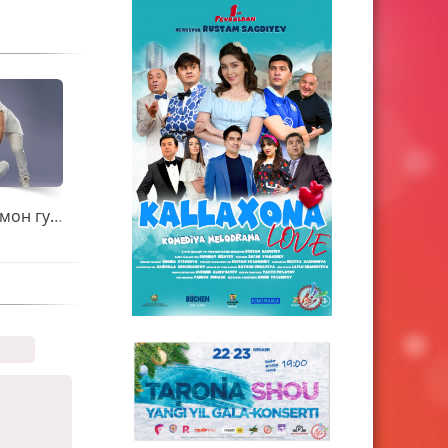
Шаҳзода ва Уммон гуруҳи - Ёнаман