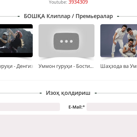
3934309
Youtube:
БОШҚА Клиплар / Премьералар
руҳи - Денгиз
Уммон гуруҳи - Бостима-бости
Изоҳ қолдириш
E-Mail:
*