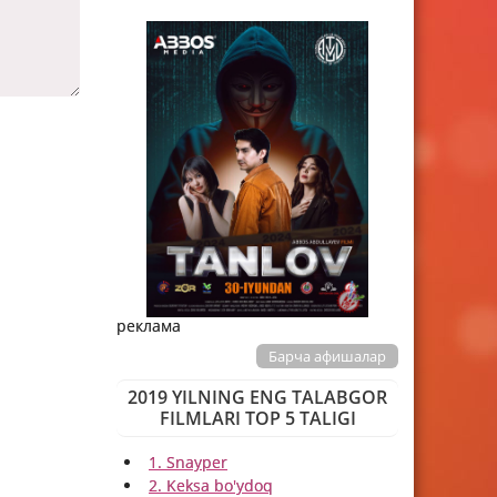
реклама
Барча афишалар
2019 YILNING ENG TALABGOR
FILMLARI TOP 5 TALIGI
1. Snayper
2. Keksa bo'ydoq