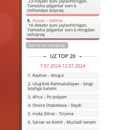
23-noyabr kuni joylashtirilgan.
Tomosha qilganlar soni 6
milliondan ko’proq
Husan – Salima
18-dekabr kuni joylashtirilgan.
Tomosha qilganlar soni 6 mingdan
oshiqroq
Барча хит парадлар
UZ TOP 20
7.07.2024-12.07.2024
1. Rayhon - Atirgul
2. Ulug'bek Rahmatullayev - Sevgi
boshga balomi
3. Afruz - Po polyam
4. Shoira Otabekova - Daydi
5. Iroda Dilroz - To'yona
6. Sarvar va Komil - Muzladi tanam