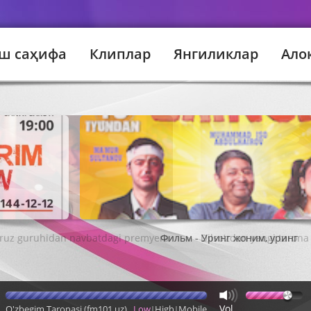
ш саҳифа
Клиплар
Янгиликлар
Ало
Фильм - Уринг жоним, уринг
Vol
O'zbegim Taronasi (fm101.uz)
Low
High
Mobile