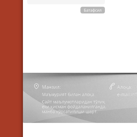
Батафсил
Манзил:
Алоқа:
Маъмурият билан алоқа
e-mail:i
Сайт маълумотларидан тўлиқ
ёки қисман фойдаланилганда,
манба кўрсатилиши шарт.