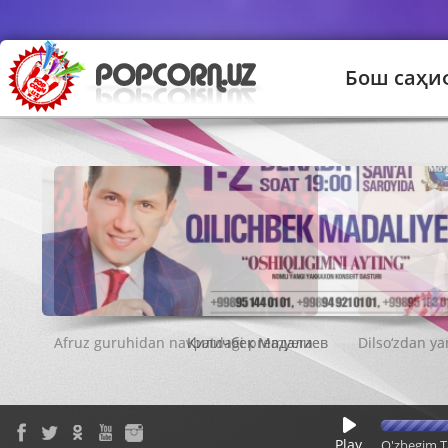
Бош саҳи
Қиличбек Мадалиев
Play
O'zbegim T