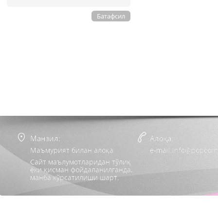
Батафсил
Манзил:
Алоқа:
Маъмурият билан алоқа
e-mail:info@popcorn
Сайт маълумотларидан тўлиқ
ёки қисман фойдаланилганда,
манба кўрсатилиши шарт.