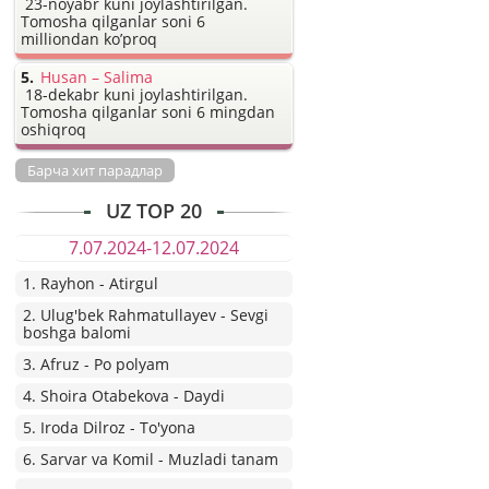
23-noyabr kuni joylashtirilgan.
Tomosha qilganlar soni 6
milliondan ko’proq
Husan – Salima
18-dekabr kuni joylashtirilgan.
Tomosha qilganlar soni 6 mingdan
oshiqroq
Барча хит парадлар
UZ TOP 20
7.07.2024-12.07.2024
1. Rayhon - Atirgul
2. Ulug'bek Rahmatullayev - Sevgi
boshga balomi
3. Afruz - Po polyam
4. Shoira Otabekova - Daydi
5. Iroda Dilroz - To'yona
6. Sarvar va Komil - Muzladi tanam