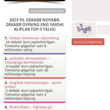
Бошқа премьералар
2023-YIL DEKABR NOYABR-
DEKABR OYINING ENG YAXSHI
KLIPLAR TOP-5 TALIGI
Yulduz Usmonova –Senmiding
24-dekabr kuni joylashtirilgan.
Tomosha qilganlar soni 8
milliondan oshiq
Jaloliddin Ahmadaliyev –
To’yingizga bormayman
4-noyabr kuni joylashtirilgan.
Tomosha qilganlar soni 36
milliondan ko’proq
Ulug'bek Rahmatullayev - Jonim
yulduz
5-dekabr kuni joylashtirilgan .
Tomosha qilganlar soni 3
milliondan ko’proq
Shohruhxon – Yig’lama qiz