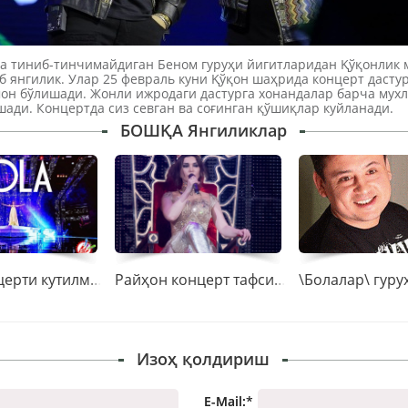
а тиниб-тинчимайдиган Беном гуруҳи йигитларидан Қўқонлик 
б янгилик. Улар 25 февраль куни Қўқон шаҳрида концерт дасту
он бўлишади. Жонли ижродаги дастурга хонандалар барча мух
шади. Концертда сиз севган ва соғинган қўшиқлар куйланади.
БОШҚА Янгиликлар
Лола концерти кутилмаган туҳфаларга бой бўлди
Райҳон концерт тафсилотлари. Фарзандларини кенг оммага кўрсатган илк намойиши
Изоҳ қолдириш
E-Mail:
*