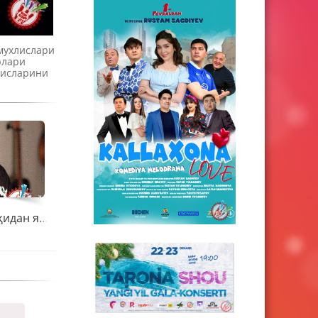
мухлислари
рлари
лисларини
\Болалар\ гуруҳидан янги тарона - \Адашдим\