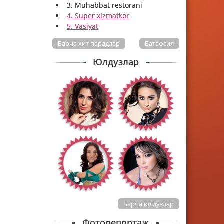
3. Muhabbat restorani
4. Super xizmatkor
5. Vasiyat
Барча хит парадлар
Батафсил
Юлдузлар
Барча юлдузлар
Фоторепортаж