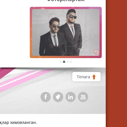
1
2
3
4
Тепага
уқлар химояланган.