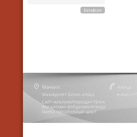
Батафсил
Манзил:
Алоқа:
Маъмурият билан алоқа
e-mail:i
Сайт маълумотларидан тўлиқ
ёки қисман фойдаланилганда,
манба кўрсатилиши шарт.