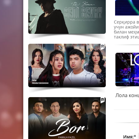
Серқирра в
учун ажойи
билан меҳм
таклиф эти
Имя:
*