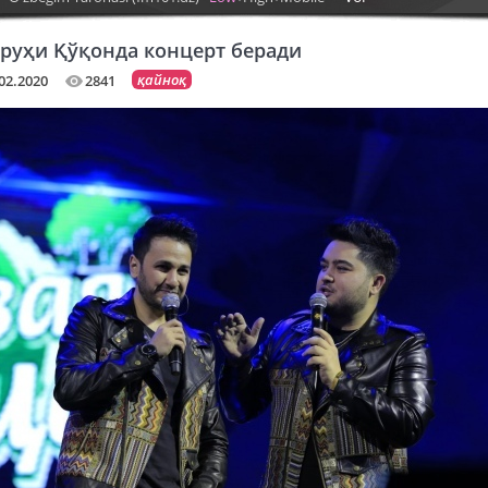
уруҳи Қўқонда концерт беради
қайноқ
02.2020
2841