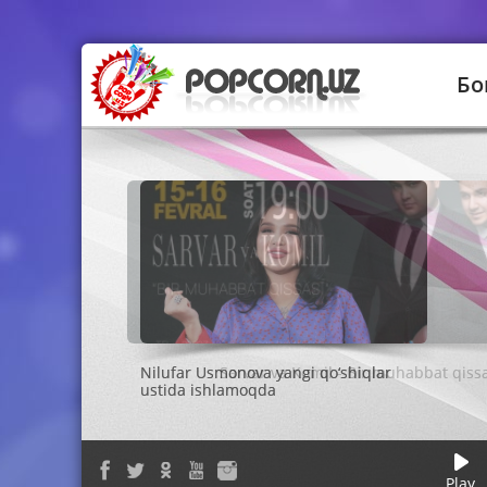
Бо
Sarvar va Komil - Bir muhabbat qiss
Play