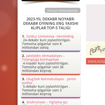
Бошқа премьералар
2023-YIL DEKABR NOYABR-
DEKABR OYINING ENG YAXSHI
KLIPLAR TOP-5 TALIGI
Yulduz Usmonova –Senmiding
24-dekabr kuni joylashtirilgan.
Tomosha qilganlar soni 8
milliondan oshiq
Jaloliddin Ahmadaliyev –
To’yingizga bormayman
4-noyabr kuni joylashtirilgan.
Tomosha qilganlar soni 36
milliondan ko’proq
Ulug'bek Rahmatullayev - Jonim
yulduz
5-dekabr kuni joylashtirilgan .
Tomosha qilganlar soni 3
milliondan ko’proq
Shohruhxon – Yig’lama qiz