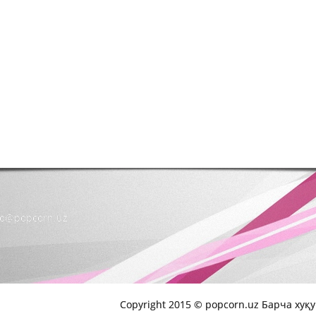
nfo@popcorn.uz
Copyright 2015 © popcorn.uz Барча хуқ