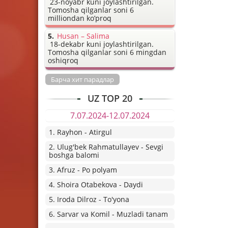
23-noyabr kuni joylashtirilgan.
Tomosha qilganlar soni 6
milliondan ko’proq
Husan – Salima
18-dekabr kuni joylashtirilgan.
Tomosha qilganlar soni 6 mingdan
oshiqroq
Барча хит парадлар
UZ TOP 20
7.07.2024-12.07.2024
1. Rayhon - Atirgul
2. Ulug'bek Rahmatullayev - Sevgi
boshga balomi
3. Afruz - Po polyam
4. Shoira Otabekova - Daydi
5. Iroda Dilroz - To'yona
6. Sarvar va Komil - Muzladi tanam