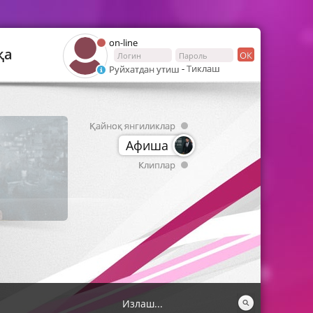
on-line
қа
ОК
-
Тиклаш
Руйхатдан утиш
Қайноқ янгиликлар
Афиша
Клиплар