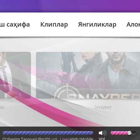
ш саҳифа
Клиплар
Янгиликлар
Ало
asi
Snayper
Vol
O'zbegim Taronasi (fm101.uz)
Low
High
Mobile