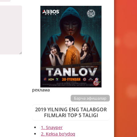
реклама
Барча афишалар
2019 YILNING ENG TALABGOR
FILMLARI TOP 5 TALIGI
1. Snayper
2. Keksa bo'ydoq