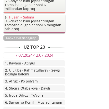
23-noyabr kuni joylashtirilgan.
Tomosha qilganlar soni 6
milliondan ko’proq
Husan – Salima
18-dekabr kuni joylashtirilgan.
Tomosha qilganlar soni 6 mingdan
oshiqroq
Барча хит парадлар
UZ TOP 20
7.07.2024-12.07.2024
1. Rayhon - Atirgul
2. Ulug'bek Rahmatullayev - Sevgi
boshga balomi
3. Afruz - Po polyam
4. Shoira Otabekova - Daydi
5. Iroda Dilroz - To'yona
6. Sarvar va Komil - Muzladi tanam