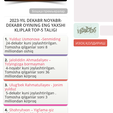
Бошқа премьералар
2023-YIL DEKABR NOYABR-
DEKABR OYINING ENG YAXSHI
KLIPLAR TOP-5 TALIGI
Yulduz Usmonova –Senmiding
24-dekabr kuni joylashtirilgan.
Tomosha qilganlar soni 8
milliondan oshiq
Jaloliddin Ahmadaliyev –
To’yingizga bormayman
4-noyabr kuni joylashtirilgan.
Tomosha qilganlar soni 36
milliondan ko’proq
Ulug'bek Rahmatullayev - Jonim
yulduz
5-dekabr kuni joylashtirilgan .
Tomosha qilganlar soni 3
milliondan ko’proq
Shohruhxon – Yig’lama qiz