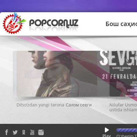
Бош саҳи
Салом севги
Play
O'zbegim T