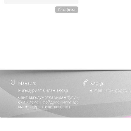
Батафсил
Манзил:
Алоқа:
Маъмурият билан алоқа
e-mail:info@popcorn
Сайт маълумотларидан тўлиқ
ёки қисман фойдаланилганда,
манба кўрсатилиши шарт.