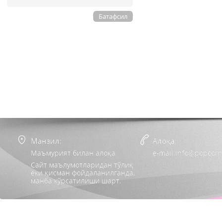
Батафсил
Манзил:
Алоқа:
Маъмурият билан алоқа
e-mail:info@popcorn
Сайт маълумотларидан тўлиқ
ёки қисман фойдаланилганда,
манба кўрсатилиши шарт.