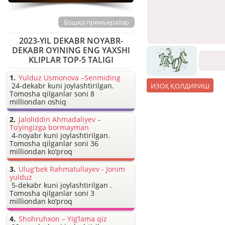
Бошқа премьералар
2023-YIL DEKABR NOYABR-
DEKABR OYINING ENG YAXSHI
KLIPLAR TOP-5 TALIGI
Yulduz Usmonova –Senmiding
24-dekabr kuni joylashtirilgan.
Tomosha qilganlar soni 8
milliondan oshiq
Jaloliddin Ahmadaliyev –
To’yingizga bormayman
4-noyabr kuni joylashtirilgan.
Tomosha qilganlar soni 36
milliondan ko’proq
Ulug'bek Rahmatullayev - Jonim
yulduz
5-dekabr kuni joylashtirilgan .
Tomosha qilganlar soni 3
milliondan ko’proq
Shohruhxon – Yig’lama qiz