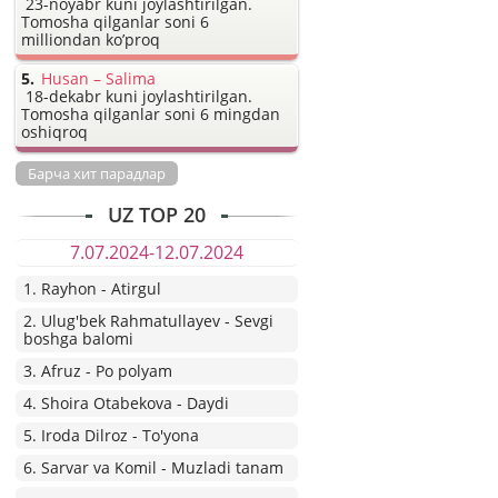
23-noyabr kuni joylashtirilgan.
Tomosha qilganlar soni 6
milliondan ko’proq
Husan – Salima
18-dekabr kuni joylashtirilgan.
Tomosha qilganlar soni 6 mingdan
oshiqroq
Барча хит парадлар
UZ TOP 20
7.07.2024-12.07.2024
1. Rayhon - Atirgul
2. Ulug'bek Rahmatullayev - Sevgi
boshga balomi
3. Afruz - Po polyam
4. Shoira Otabekova - Daydi
5. Iroda Dilroz - To'yona
6. Sarvar va Komil - Muzladi tanam