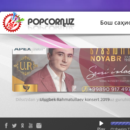
Бош саҳи
Ulugbek Rahmatullaev konsert 2019
Play
O'zbegim T