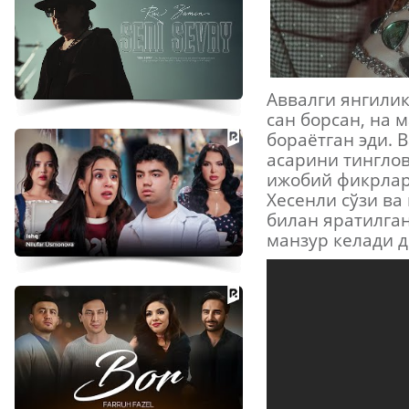
Аввалги янгили
сан борсан, на 
бораётган эди. 
асарини тинглов
ижобий фикрлар
Хесенли сўзи в
билан яратилган
манзур келади 