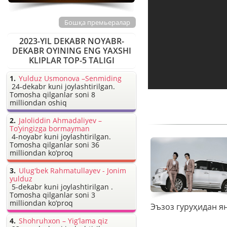
Бошқа премьералар
2023-YIL DEKABR NOYABR-
DEKABR OYINING ENG YAXSHI
KLIPLAR TOP-5 TALIGI
Yulduz Usmonova –Senmiding
24-dekabr kuni joylashtirilgan.
Tomosha qilganlar soni 8
milliondan oshiq
Jaloliddin Ahmadaliyev –
To’yingizga bormayman
4-noyabr kuni joylashtirilgan.
Tomosha qilganlar soni 36
milliondan ko’proq
Ulug'bek Rahmatullayev - Jonim
yulduz
5-dekabr kuni joylashtirilgan .
Tomosha qilganlar soni 3
milliondan ko’proq
Shohruhxon – Yig’lama qiz