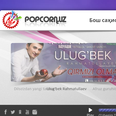
Бош саҳи
Ulug'bek Rahmatullaev
Play
O'zbegim T