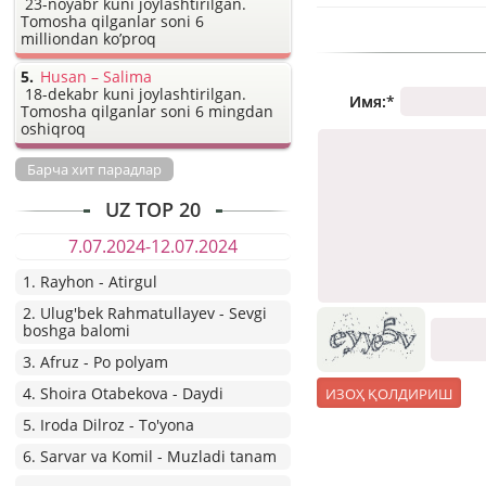
23-noyabr kuni joylashtirilgan.
Tomosha qilganlar soni 6
milliondan ko’proq
Husan – Salima
18-dekabr kuni joylashtirilgan.
Имя:
*
Tomosha qilganlar soni 6 mingdan
oshiqroq
Барча хит парадлар
UZ TOP 20
7.07.2024-12.07.2024
1. Rayhon - Atirgul
2. Ulug'bek Rahmatullayev - Sevgi
boshga balomi
3. Afruz - Po polyam
4. Shoira Otabekova - Daydi
5. Iroda Dilroz - To'yona
6. Sarvar va Komil - Muzladi tanam