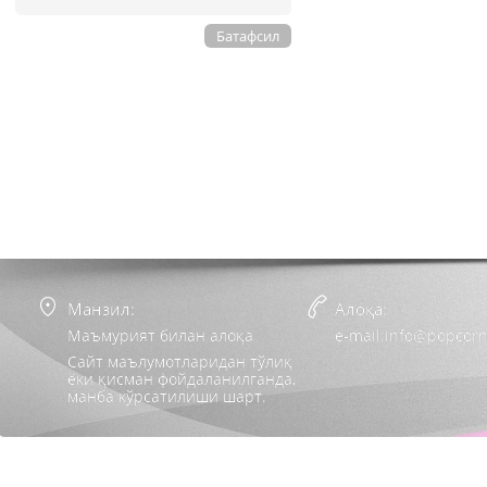
Батафсил
Манзил:
Алоқа:
Маъмурият билан алоқа
e-mail:info@popcorn
Сайт маълумотларидан тўлиқ
ёки қисман фойдаланилганда,
манба кўрсатилиши шарт.