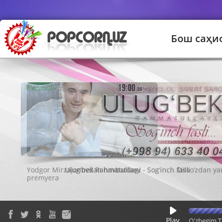
Бош саҳи
Ulug‘bek Rahmatullaev - Sog‘inch fasli
Play
O'zbegim T