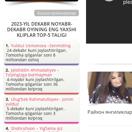
Бошқа премьералар
2023-YIL DEKABR NOYABR-
DEKABR OYINING ENG YAXSHI
KLIPLAR TOP-5 TALIGI
Yulduz Usmonova –Senmiding
24-dekabr kuni joylashtirilgan.
Tomosha qilganlar soni 8
milliondan oshiq
Jaloliddin Ahmadaliyev –
To’yingizga bormayman
4-noyabr kuni joylashtirilgan.
Tomosha qilganlar soni 36
milliondan ko’proq
Ulug'bek Rahmatullayev - Jonim
yulduz
5-dekabr kuni joylashtirilgan .
Tomosha qilganlar soni 3
milliondan ko’proq
Shohruhxon – Yig’lama qiz