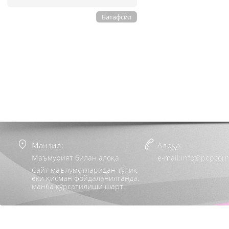
Батафсил
Манзил:
Алоқа:
Маъмурият билан алоқа
e-mail:info@popcorn
Сайт маълумотларидан тўлиқ
ёки қисман фойдаланилганда,
манба кўрсатилиши шарт.