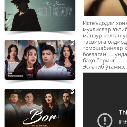
Истеъдодли хон
мухлислар эътиб
манзур келган у
тасвирга олдирд
томошабинлар қ
боғлаган. Шунда
баҳо беринг.
Эслатиб ўтамиз,