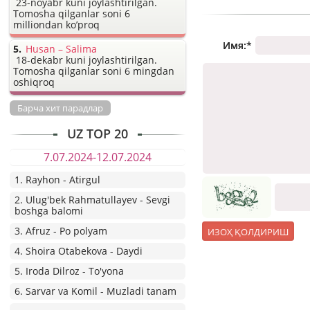
23-noyabr kuni joylashtirilgan.
Tomosha qilganlar soni 6
milliondan ko’proq
Имя:
*
Husan – Salima
18-dekabr kuni joylashtirilgan.
Tomosha qilganlar soni 6 mingdan
oshiqroq
Барча хит парадлар
UZ TOP 20
7.07.2024-12.07.2024
1. Rayhon - Atirgul
2. Ulug'bek Rahmatullayev - Sevgi
boshga balomi
3. Afruz - Po polyam
4. Shoira Otabekova - Daydi
5. Iroda Dilroz - To'yona
6. Sarvar va Komil - Muzladi tanam